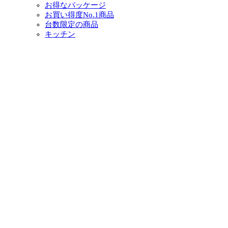
お得なパッケージ
お買い得度No.1商品
台数限定の商品
キッチン
浴室
トイレ
洗面化粧台
リノベーション
外装
外構
増築
小工事
イベント・チラシ情報
イベント情報一覧
チラシ情報一覧
ぷらす1の取り組み
中古リノベをご検討中の方へ