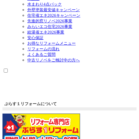
ー
メ
水まわり4点パック
を
ニ
外壁塗装最安値キャンペーン
展
ュ
住宅省エネ2026キャンペーン
開
ー
先進的窓リノベ2026事業
を
みらいエコ住宅2026事業
展
給湯省エネ2026事業
開
安心保証
お得なリフォームメニュー
リフォームの流れ
よくあるご質問
中古リノベをご検討中の方へ
ぷらす１リフォームについて