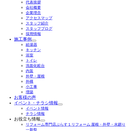
代表挨拶
展
会社概要
開
企業理念
アクセスマップ
スタッフ紹介
スタッフブログ
採用情報
施工事例
サ
給湯器
ブ
キッチン
メ
浴室
ニ
トイレ
ュ
洗面化粧台
ー
内装
を
外壁・屋根
展
外構
開
小工事
増築
お客様の声
イベント・チラシ情報
サ
イベント情報
ブ
チラシ情報
メ
お役立ち情報
ニ
サ
リフォーム専門店ぷらす１リフォーム 屋根・外壁・水廻り
ュ
ブ
一新祭