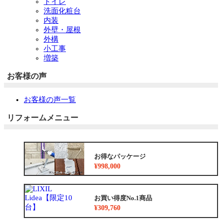
トイレ
洗面化粧台
内装
外壁・屋根
外構
小工事
増築
お客様の声
お客様の声一覧
リフォームメニュー
お得なパッケージ
¥998,000
お買い得度No.1商品
¥309,760