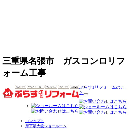
三重県名張市 ガスコンロリフ
ォーム工事
ぷらす1リフォームのこ
と
サ
ブ
メ
ニ
ュ
コンセプト
ー
県下最大級ショールーム
を