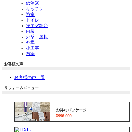
給湯器
キッチン
浴室
トイレ
洗面化粧台
内装
外壁・屋根
外構
小工事
増築
お客様の声
お客様の声一覧
リフォームメニュー
お得なパッケージ
¥998,000