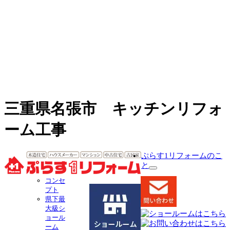
三重県名張市 キッチンリフォ
ーム工事
ぷらす1リフォームのこ
と
サ
コンセ
ブ
プト
メ
県下最
ニ
大級シ
ュ
ョール
ー
ーム
を