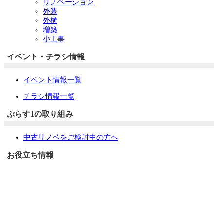
リノベーション
外装
外構
増築
小工事
イベント・チラシ情報
イベント情報一覧
チラシ情報一覧
ぷらす1の取り組み
中古リノベをご検討中の方へ
お役立ち情報
リフォーム専門店ぷらす１リフォーム 屋根・外壁・水廻
り一新祭
水まわり4点パック
外壁塗装最安値キャンペーン
住宅省エネ2026キャンペーン