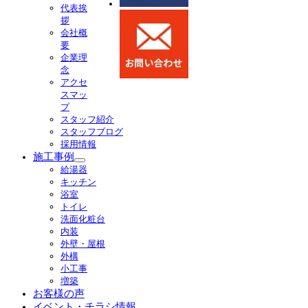
代表挨
展
拶
開
会社概
要
企業理
念
アクセ
スマッ
プ
スタッフ紹介
スタッフブログ
採用情報
施工事例
サ
給湯器
ブ
キッチン
メ
浴室
ニ
トイレ
ュ
洗面化粧台
ー
内装
を
外壁・屋根
展
外構
開
小工事
増築
お客様の声
イベント・チラシ情報