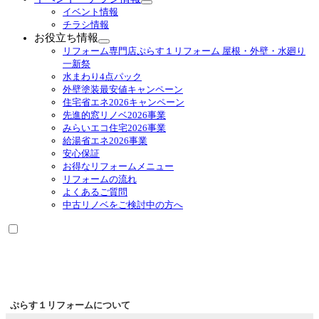
サ
イベント情報
ブ
チラシ情報
メ
お役立ち情報
ニ
サ
リフォーム専門店ぷらす１リフォーム 屋根・外壁・水廻り
ュ
ブ
一新祭
ー
メ
水まわり4点パック
を
ニ
外壁塗装最安値キャンペーン
展
ュ
住宅省エネ2026キャンペーン
開
ー
先進的窓リノベ2026事業
を
みらいエコ住宅2026事業
展
給湯省エネ2026事業
開
安心保証
お得なリフォームメニュー
リフォームの流れ
よくあるご質問
中古リノベをご検討中の方へ
ぷらす１リフォームについて