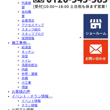
代表挨
展
拶
開
会社概
要
企業理念
アクセスマップ
スタッフ紹介
スタッフブログ
採用情報
施工事例
サ
給湯器
ブ
キッチン
メ
浴室
ニ
トイレ
ュ
洗面化粧台
ー
内装
を
外壁・屋根
展
外構
開
小工事
増築
お客様の声
イベント・チラシ情報
サ
イベント情報
ブ
チラシ情報
メ
お役立ち情報