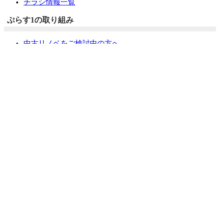
チラシ情報一覧
ぷらす1の取り組み
中古リノベをご検討中の方へ
お役立ち情報
リフォーム専門店ぷらす１リフォーム 屋根・外壁・水廻
り一新祭
水まわり4点パック
外壁塗装最安値キャンペーン
住宅省エネ2026キャンペーン
先進的窓リノベ2026事業
みらいエコ住宅2026事業
給湯省エネ2026事業
LINEで簡単相談・見積もり
住まいの無料健康診断
安心保証
採用情報
リフォームの流れ
よくあるご質問