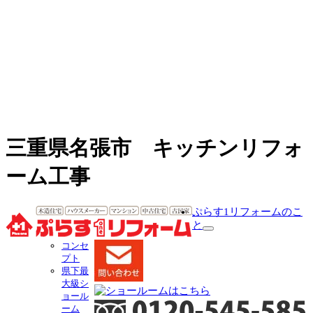
三重県名張市 キッチンリフォ
ーム工事
ぷらす1リフォームのこ
と
サ
コンセ
ブ
プト
メ
県下最
ニ
大級シ
ュ
ョール
ー
ーム
を