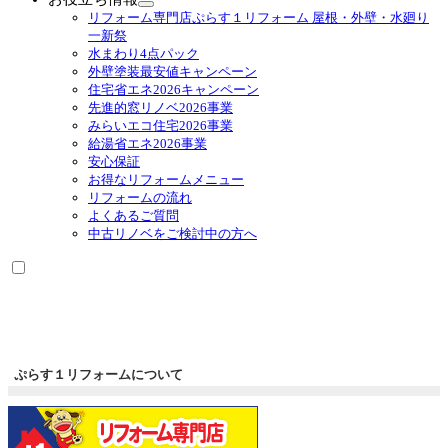
ニ
サ
リフォーム専門店ぷらす１リフォーム 屋根・外壁・水廻り
ュ
ブ
一新祭
ー
メ
水まわり4点パック
を
ニ
外壁塗装最安値キャンペーン
展
ュ
住宅省エネ2026キャンペーン
開
ー
先進的窓リノベ2026事業
を
みらいエコ住宅2026事業
展
給湯省エネ2026事業
開
安心保証
お得なリフォームメニュー
リフォームの流れ
よくあるご質問
中古リノベをご検討中の方へ
ぷらす１リフォームについて