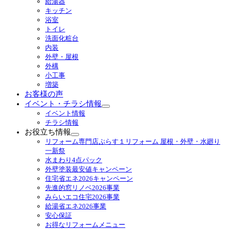
給湯器
ブ
キッチン
メ
浴室
ニ
トイレ
ュ
洗面化粧台
ー
内装
を
外壁・屋根
展
外構
開
小工事
増築
お客様の声
イベント・チラシ情報
サ
イベント情報
ブ
チラシ情報
メ
お役立ち情報
ニ
サ
リフォーム専門店ぷらす１リフォーム 屋根・外壁・水廻り
ュ
ブ
一新祭
ー
メ
水まわり4点パック
を
ニ
外壁塗装最安値キャンペーン
展
ュ
住宅省エネ2026キャンペーン
開
ー
先進的窓リノベ2026事業
を
みらいエコ住宅2026事業
展
給湯省エネ2026事業
開
安心保証
お得なリフォームメニュー