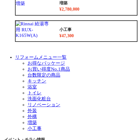
増築
¥2,780,000
小工事
¥47,300
リフォームメニュー一覧
お得なパッケージ
お買い得度No.1商品
台数限定の商品
キッチン
浴室
トイレ
洗面化粧台
リノベーション
外装
外構
増築
小工事
イベント・チラシ情報