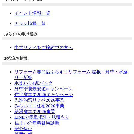
イベント情報一覧
チラシ情報一覧
ぷらす1の取り組み
中古リノベをご検討中の方へ
お役立ち情報
リフォーム専門店ぷらす１リフォーム 屋根・外壁・水廻
り一新祭
水まわり4点パック
外壁塗装最安値キャンペーン
住宅省エネ2026キャンペーン
先進的窓リノベ2026事業
みらいエコ住宅2026事業
給湯省エネ2026事業
LINEで簡単相談・見積もり
住まいの無料健康診断
安心保証