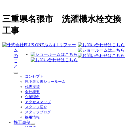
三重県名張市 洗濯機水栓交換
工事
ぷらす1リフォー
ム
の
こ
と
サ
コンセプト
ブ
県下最大級ショールーム
メ
代表挨拶
ニ
会社概要
ュ
企業理念
ー
アクセスマップ
を
スタッフ紹介
展
スタッフブログ
開
採用情報
施工事例
サ