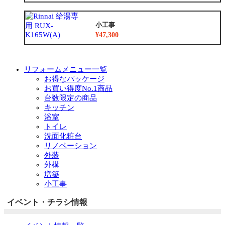
小工事
¥47,300
リフォームメニュー一覧
お得なパッケージ
お買い得度No.1商品
台数限定の商品
キッチン
浴室
トイレ
洗面化粧台
リノベーション
外装
外構
増築
小工事
イベント・チラシ情報