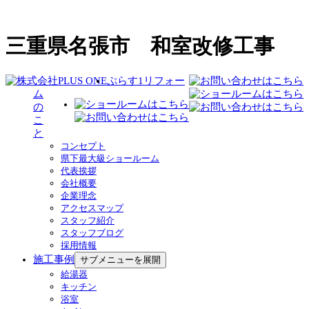
三重県名張市 和室改修工事
ぷらす1リフォー
ム
の
こ
と
コンセプト
県下最大級ショールーム
代表挨拶
会社概要
企業理念
アクセスマップ
スタッフ紹介
スタッフブログ
採用情報
施工事例
サブメニューを展開
給湯器
キッチン
浴室