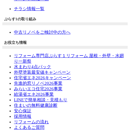
チラシ情報一覧
ぷらす1の取り組み
中古リノベをご検討中の方へ
お役立ち情報
リフォーム専門店ぷらす１リフォーム 屋根・外壁・水廻
り一新祭
水まわり4点パック
外壁塗装最安値キャンペーン
住宅省エネ2026キャンペーン
先進的窓リノベ2026事業
みらいエコ住宅2026事業
給湯省エネ2026事業
LINEで簡単相談・見積もり
住まいの無料健康診断
安心保証
採用情報
リフォームの流れ
よくあるご質問