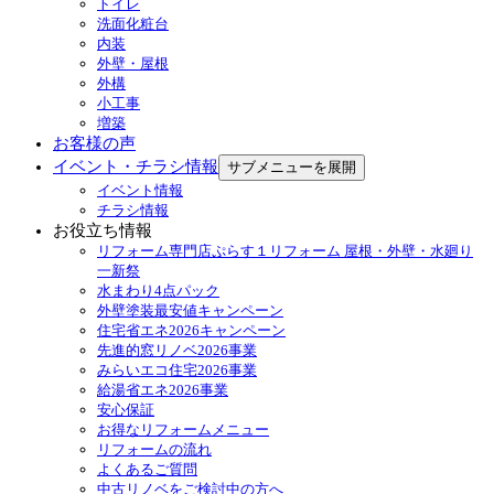
トイレ
洗面化粧台
内装
外壁・屋根
外構
小工事
増築
お客様の声
イベント・チラシ情報
サブメニューを展開
イベント情報
チラシ情報
お役立ち情報
リフォーム専門店ぷらす１リフォーム 屋根・外壁・水廻り
一新祭
水まわり4点パック
外壁塗装最安値キャンペーン
住宅省エネ2026キャンペーン
先進的窓リノベ2026事業
みらいエコ住宅2026事業
給湯省エネ2026事業
安心保証
お得なリフォームメニュー
リフォームの流れ
よくあるご質問
中古リノベをご検討中の方へ