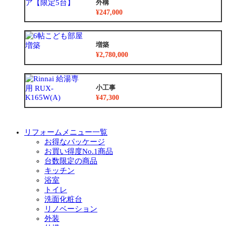
外構
¥247,000
増築
¥2,780,000
小工事
¥47,300
リフォームメニュー一覧
お得なパッケージ
お買い得度No.1商品
台数限定の商品
キッチン
浴室
トイレ
洗面化粧台
リノベーション
外装