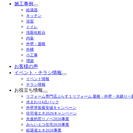
施工事例
サ
給湯器
ブ
キッチン
メ
浴室
ニ
トイレ
ュ
洗面化粧台
ー
内装
を
外壁・屋根
展
外構
開
小工事
増築
お客様の声
イベント・チラシ情報
サ
イベント情報
ブ
チラシ情報
メ
お役立ち情報
ニ
サ
リフォーム専門店ぷらす１リフォーム 屋根・外壁・水廻り一
ュ
ブ
水まわり4点パック
ー
メ
外壁塗装最安値キャンペーン
を
ニ
住宅省エネ2026キャンペーン
展
ュ
先進的窓リノベ2026事業
開
ー
みらいエコ住宅2026事業
を
給湯省エネ2026事業
展