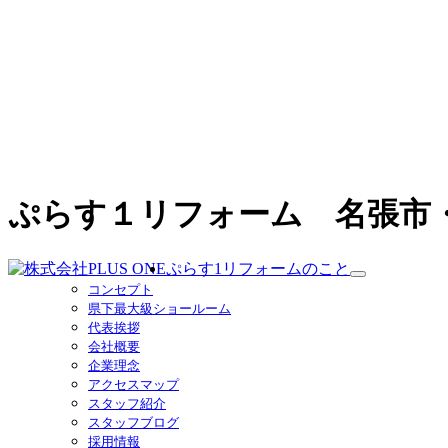
ぷらす１リフォーム 名張市
ぷらす1リフォームのこと
サ
コンセプト
ブ
県下最大級ショールーム
メ
代表挨拶
ニ
会社概要
ュ
企業理念
ー
アクセスマップ
を
スタッフ紹介
展
スタッフブログ
開
採用情報