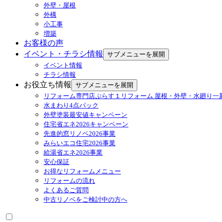
外壁・屋根
外構
小工事
増築
お客様の声
イベント・チラシ情報
サブメニューを展開
イベント情報
チラシ情報
お役立ち情報
サブメニューを展開
リフォーム専門店ぷらす１リフォーム 屋根・外壁・水廻り一
水まわり4点パック
外壁塗装最安値キャンペーン
住宅省エネ2026キャンペーン
先進的窓リノベ2026事業
みらいエコ住宅2026事業
給湯省エネ2026事業
安心保証
お得なリフォームメニュー
リフォームの流れ
よくあるご質問
中古リノベをご検討中の方へ