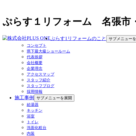
ぷらす１リフォーム 名張市
ぷらす1リフォームのこと
サブメニュー
コンセプト
県下最大級ショールーム
代表挨拶
会社概要
企業理念
アクセスマップ
スタッフ紹介
スタッフブログ
採用情報
施工事例
サブメニューを展開
給湯器
キッチン
浴室
トイレ
洗面化粧台
内装