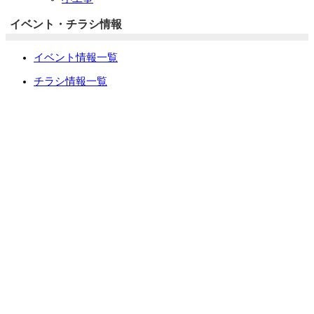
イベント・チラシ情報
イベント情報一覧
チラシ情報一覧
ぷらす1の取り組み
中古リノベをご検討中の方へ
お役立ち情報
リフォーム専門店ぷらす１リフォーム 屋根・外壁・水廻
り一新祭
水まわり4点パック
外壁塗装最安値キャンペーン
住宅省エネ2026キャンペーン
先進的窓リノベ2026事業
みらいエコ住宅2026事業
給湯省エネ2026事業
LINEで簡単相談・見積もり