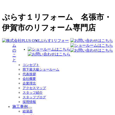
ぷらす１リフォーム 名張市・
伊賀市のリフォーム専門店
ぷらす1リフォー
ム
の
こ
と
コンセプト
県下最大級ショールーム
代表挨拶
会社概要
企業理念
アクセスマップ
スタッフ紹介
スタッフブログ
採用情報
施工事例
サ
給湯器
ブ