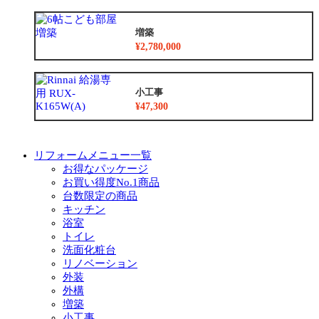
増築
¥2,780,000
小工事
¥47,300
リフォームメニュー一覧
お得なパッケージ
お買い得度No.1商品
台数限定の商品
キッチン
浴室
トイレ
洗面化粧台
リノベーション
外装
外構
増築
小工事