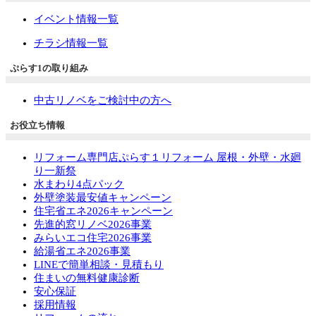
イベント情報一覧
チラシ情報一覧
ぷらす1の取り組み
中古リノベをご検討中の方へ
お役立ち情報
リフォーム専門店ぷらす１リフォーム 屋根・外壁・水廻
り一新祭
水まわり4点パック
外壁塗装最安値キャンペーン
住宅省エネ2026キャンペーン
先進的窓リノベ2026事業
みらいエコ住宅2026事業
給湯省エネ2026事業
LINEで簡単相談・見積もり
住まいの無料健康診断
安心保証
採用情報