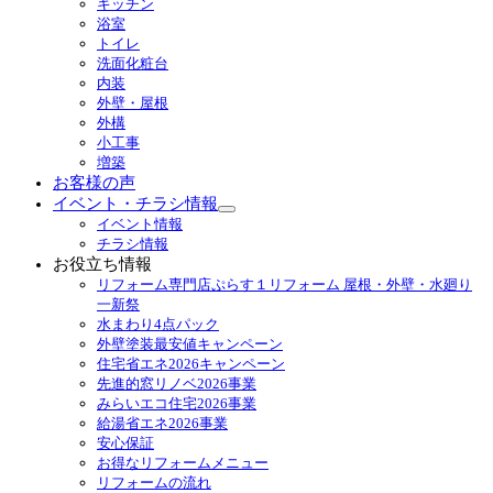
キッチン
メ
浴室
ニ
トイレ
ュ
洗面化粧台
ー
内装
を
外壁・屋根
展
外構
開
小工事
増築
お客様の声
イベント・チラシ情報
サ
イベント情報
ブ
チラシ情報
メ
お役立ち情報
ニ
リフォーム専門店ぷらす１リフォーム 屋根・外壁・水廻り
ュ
一新祭
ー
水まわり4点パック
を
外壁塗装最安値キャンペーン
展
住宅省エネ2026キャンペーン
開
先進的窓リノベ2026事業
みらいエコ住宅2026事業
給湯省エネ2026事業
安心保証
お得なリフォームメニュー
リフォームの流れ