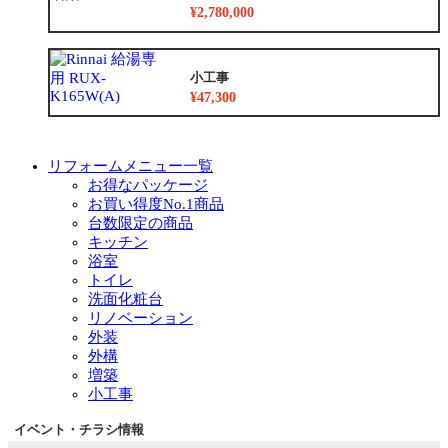
¥2,780,000
小工事
¥47,300
リフォームメニュー一覧
お得なパッケージ
お買い得度No.1商品
台数限定の商品
キッチン
浴室
トイレ
洗面化粧台
リノベーション
外装
外構
増築
小工事
イベント・チラシ情報