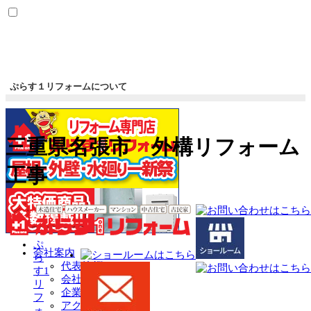
ぷらす１リフォームについて
三重県名張市 外構リフォーム
工事
ぷ
会社案内
ら
代表挨拶
す1
会社概要
リ
企業理念
フ
アクセスマップ
ォ