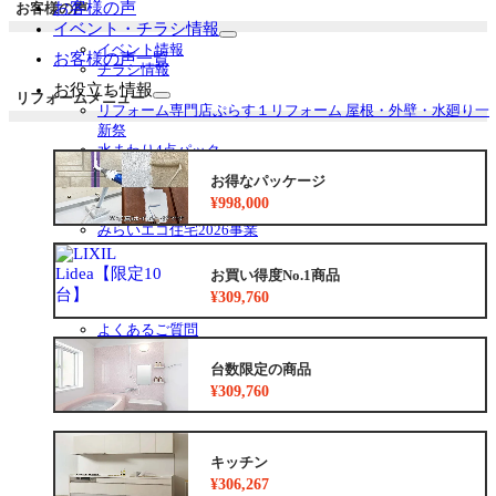
お客様の声
お客様の声
イベント・チラシ情報
サ
イベント情報
お客様の声一覧
ブ
チラシ情報
メ
お役立ち情報
リフォームメニュー
ニ
サ
リフォーム専門店ぷらす１リフォーム 屋根・外壁・水廻り一
ュ
ブ
新祭
ー
メ
水まわり4点パック
を
ニ
外壁塗装最安値キャンペーン
お得なパッケージ
展
ュ
住宅省エネ2026キャンペーン
開
¥998,000
ー
先進的窓リノベ2026事業
を
みらいエコ住宅2026事業
展
給湯省エネ2026事業
開
安心保証
お買い得度No.1商品
お得なリフォームメニュー
¥309,760
リフォームの流れ
よくあるご質問
中古リノベをご検討中の方へ
台数限定の商品
¥309,760
キッチン
¥306,267