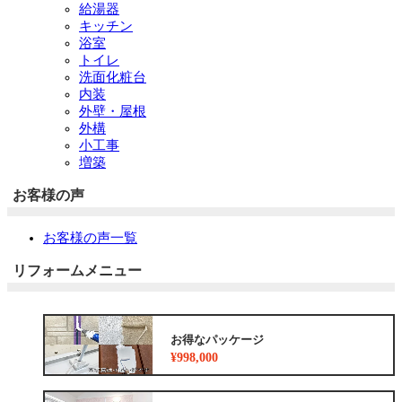
給湯器
キッチン
浴室
トイレ
洗面化粧台
内装
外壁・屋根
外構
小工事
増築
お客様の声
お客様の声一覧
リフォームメニュー
お得なパッケージ
¥998,000