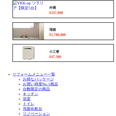
外構
¥247,000
増築
¥2,780,000
小工事
¥47,300
リフォームメニュー一覧
お得なパッケージ
お買い得度No.1商品
台数限定の商品
キッチン
浴室
トイレ
洗面化粧台
リノベーション