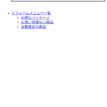
リフォームメニュー一覧
お得なパッケージ
お買い得度No.1商品
台数限定の商品
キッチン
浴室
トイレ
洗面化粧台
リノベーション
外装
外構
増築
小工事
イベント・チラシ情報
イベント情報一覧
チラシ情報一覧
ぷらす1の取り組み