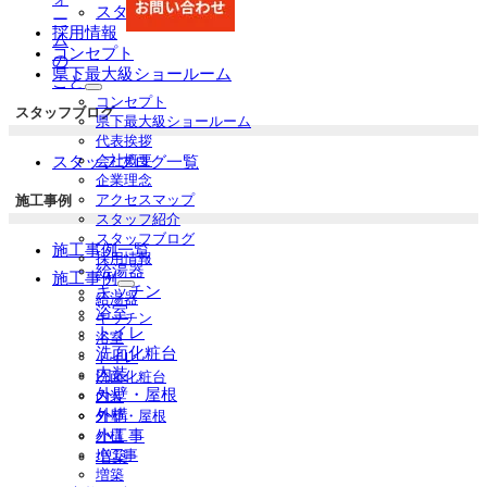
スタッフ紹介
ー
採用情報
ム
コンセプト
の
県下最大級ショールーム
こと
サ
コンセプト
スタッフブログ
ブ
県下最大級ショールーム
メ
代表挨拶
ニ
会社概要
スタッフブログ一覧
ュ
企業理念
ー
アクセスマップ
施工事例
を
スタッフ紹介
展
スタッフブログ
施工事例一覧
開
採用情報
給湯器
施工事例
キッチン
サ
給湯器
浴室
ブ
キッチン
メ
トイレ
浴室
ニ
洗面化粧台
トイレ
ュ
内装
洗面化粧台
ー
外壁・屋根
内装
を
外構
外壁・屋根
展
小工事
外構
開
小工事
増築
増築