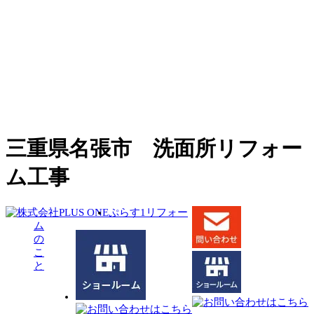
三重県名張市 洗面所リフォー
ム工事
ぷらす1リフォー
ム
の
こ
と