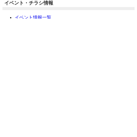
イベント・チラシ情報
イベント情報一覧
チラシ情報一覧
ぷらす1の取り組み
中古リノベをご検討中の方へ
お役立ち情報
リフォーム専門店ぷらす１リフォーム 屋根・外壁・水廻
り一新祭
水まわり4点パック
外壁塗装最安値キャンペーン
住宅省エネ2026キャンペーン
先進的窓リノベ2026事業
みらいエコ住宅2026事業
給湯省エネ2026事業
LINEで簡単相談・見積もり
住まいの無料健康診断