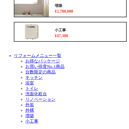
増築
¥2,780,000
小工事
¥47,300
リフォームメニュー一覧
お得なパッケージ
お買い得度No.1商品
台数限定の商品
キッチン
浴室
トイレ
洗面化粧台
リノベーション
外装
外構
増築
小工事