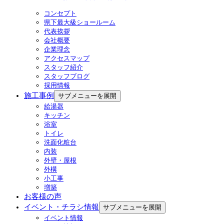
コンセプト
県下最大級ショールーム
代表挨拶
会社概要
企業理念
アクセスマップ
スタッフ紹介
スタッフブログ
採用情報
施工事例
サブメニューを展開
給湯器
キッチン
浴室
トイレ
洗面化粧台
内装
外壁・屋根
外構
小工事
増築
お客様の声
イベント・チラシ情報
サブメニューを展開
イベント情報