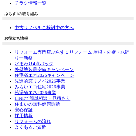
チラシ情報一覧
ぷらす1の取り組み
中古リノベをご検討中の方へ
お役立ち情報
リフォーム専門店ぷらす１リフォーム 屋根・外壁・水廻
り一新祭
水まわり4点パック
外壁塗装最安値キャンペーン
住宅省エネ2026キャンペーン
先進的窓リノベ2026事業
みらいエコ住宅2026事業
給湯省エネ2026事業
LINEで簡単相談・見積もり
住まいの無料健康診断
安心保証
採用情報
リフォームの流れ
よくあるご質問