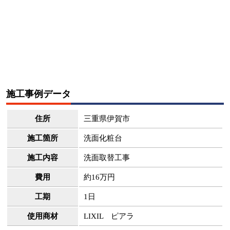
施工事例データ
住所
三重県伊賀市
施工箇所
洗面化粧台
施工内容
洗面取替工事
費用
約16万円
工期
1日
使用商材
LIXIL ピアラ