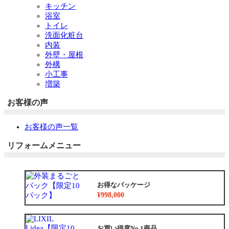
キッチン
浴室
トイレ
洗面化粧台
内装
外壁・屋根
外構
小工事
増築
お客様の声
お客様の声一覧
リフォームメニュー
お得なパッケージ
¥998,000
お買い得度No.1商品