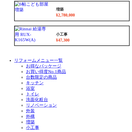
増築
¥2,780,000
小工事
¥47,300
リフォームメニュー一覧
お得なパッケージ
お買い得度No.1商品
台数限定の商品
キッチン
浴室
トイレ
洗面化粧台
リノベーション
外装
外構
増築
小工事