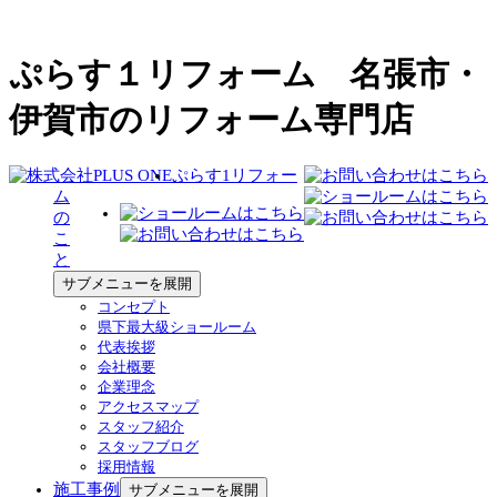
ぷらす１リフォーム 名張市・
伊賀市のリフォーム専門店
ぷらす1リフォー
ム
の
こ
と
サブメニューを展開
コンセプト
県下最大級ショールーム
代表挨拶
会社概要
企業理念
アクセスマップ
スタッフ紹介
スタッフブログ
採用情報
施工事例
サブメニューを展開