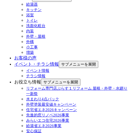
給湯器
キッチン
浴室
トイレ
洗面化粧台
内装
外壁・屋根
外構
小工事
増築
お客様の声
イベント・チラシ情報
サブメニューを展開
イベント情報
チラシ情報
お役立ち情報
サブメニューを展開
リフォーム専門店ぷらす１リフォーム 屋根・外壁・水廻り
一新祭
水まわり4点パック
外壁塗装最安値キャンペーン
住宅省エネ2026キャンペーン
先進的窓リノベ2026事業
みらいエコ住宅2026事業
給湯省エネ2026事業
安心保証