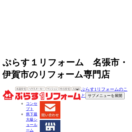
ぷらす１リフォーム 名張市・
伊賀市のリフォーム専門店
ぷらす1リフォームのこ
と
サブメニューを展開
コンセ
プト
県下最
大級シ
ョール
ーム