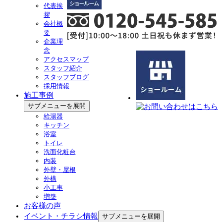
代表挨
拶
会社概
要
企業理
念
アクセスマップ
スタッフ紹介
スタッフブログ
採用情報
施工事例
サブメニューを展開
給湯器
キッチン
浴室
トイレ
洗面化粧台
内装
外壁・屋根
外構
小工事
増築
お客様の声
イベント・チラシ情報
サブメニューを展開