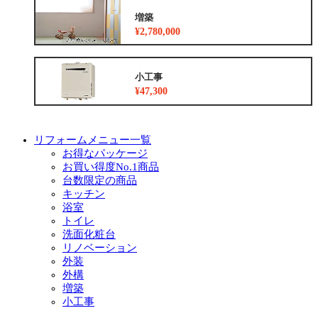
増築
¥2,780,000
小工事
¥47,300
リフォームメニュー一覧
お得なパッケージ
お買い得度No.1商品
台数限定の商品
キッチン
浴室
トイレ
洗面化粧台
リノベーション
外装
外構
増築
小工事