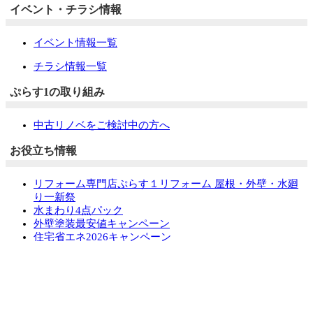
イベント・チラシ情報
イベント情報一覧
チラシ情報一覧
ぷらす1の取り組み
中古リノベをご検討中の方へ
お役立ち情報
リフォーム専門店ぷらす１リフォーム 屋根・外壁・水廻
り一新祭
水まわり4点パック
外壁塗装最安値キャンペーン
住宅省エネ2026キャンペーン
先進的窓リノベ2026事業
みらいエコ住宅2026事業
給湯省エネ2026事業
LINEで簡単相談・見積もり
住まいの無料健康診断