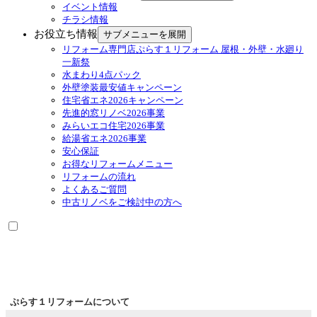
イベント情報
チラシ情報
お役立ち情報
サブメニューを展開
リフォーム専門店ぷらす１リフォーム 屋根・外壁・水廻り
一新祭
水まわり4点パック
外壁塗装最安値キャンペーン
住宅省エネ2026キャンペーン
先進的窓リノベ2026事業
みらいエコ住宅2026事業
給湯省エネ2026事業
安心保証
お得なリフォームメニュー
リフォームの流れ
よくあるご質問
中古リノベをご検討中の方へ
ぷらす１リフォームについて