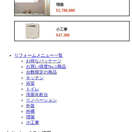
増築
¥2,780,000
小工事
¥47,300
リフォームメニュー一覧
お得なパッケージ
お買い得度No.1商品
台数限定の商品
キッチン
浴室
トイレ
洗面化粧台
リノベーション
外装
外構
増築
小工事