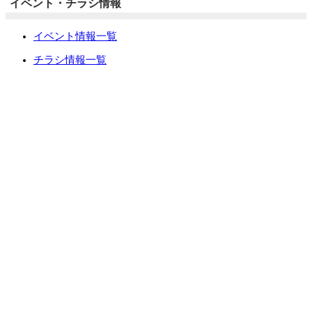
イベント・チラシ情報
イベント情報一覧
チラシ情報一覧
ぷらす1の取り組み
中古リノベをご検討中の方へ
お役立ち情報
リフォーム専門店ぷらす１リフォーム 屋根・外壁・水廻
り一新祭
水まわり4点パック
外壁塗装最安値キャンペーン
住宅省エネ2026キャンペーン
先進的窓リノベ2026事業
みらいエコ住宅2026事業
給湯省エネ2026事業
LINEで簡単相談・見積もり
住まいの無料健康診断
安心保証