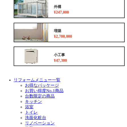
外構
¥247,000
増築
¥2,780,000
小工事
¥47,300
リフォームメニュー一覧
お得なパッケージ
お買い得度No.1商品
台数限定の商品
キッチン
浴室
トイレ
洗面化粧台
リノベーション