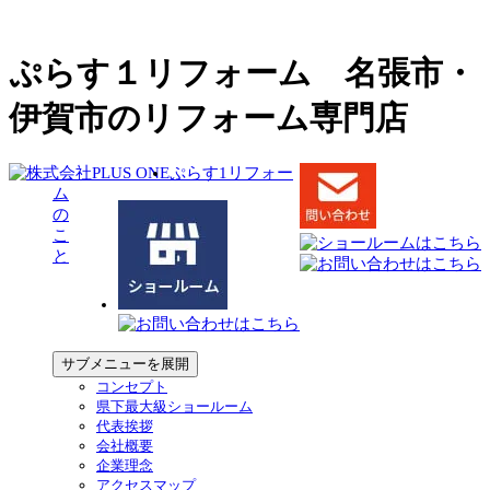
ぷらす１リフォーム 名張市・
伊賀市のリフォーム専門店
ぷらす1リフォー
ム
の
こ
と
サブメニューを展開
コンセプト
県下最大級ショールーム
代表挨拶
会社概要
企業理念
アクセスマップ