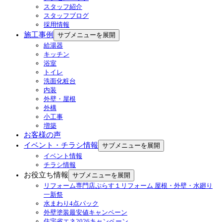
スタッフ紹介
スタッフブログ
採用情報
施工事例
サブメニューを展開
給湯器
キッチン
浴室
トイレ
洗面化粧台
内装
外壁・屋根
外構
小工事
増築
お客様の声
イベント・チラシ情報
サブメニューを展開
イベント情報
チラシ情報
お役立ち情報
サブメニューを展開
リフォーム専門店ぷらす１リフォーム 屋根・外壁・水廻り
一新祭
水まわり4点パック
外壁塗装最安値キャンペーン
住宅省エネ2026キャンペーン