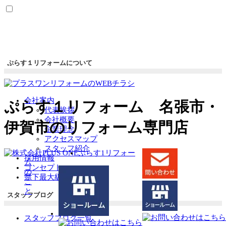
ぷらす１リフォームについて
会社案内
ぷらす１リフォーム 名張市・
代表挨拶
会社概要
伊賀市のリフォーム専門店
企業理念
アクセスマップ
スタッフ紹介
ぷらす1リフォー
採用情報
ム
コンセプト
の
県下最大級ショールーム
こ
と
スタッフブログ
スタッフブログ一覧