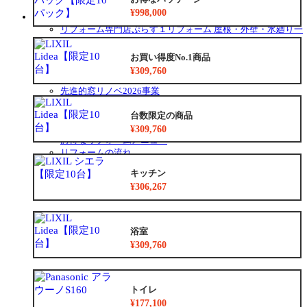
チラシ情報
¥998,000
お役立ち情報
リフォーム専門店ぷらす１リフォーム 屋根・外壁・水廻り一
新祭
水まわり4点パック
お買い得度No.1商品
外壁塗装最安値キャンペーン
¥309,760
住宅省エネ2026キャンペーン
先進的窓リノベ2026事業
みらいエコ住宅2026事業
台数限定の商品
給湯省エネ2026事業
安心保証
¥309,760
お得なリフォームメニュー
リフォームの流れ
よくあるご質問
キッチン
中古リノベをご検討中の方へ
¥306,267
浴室
¥309,760
トイレ
¥177,100