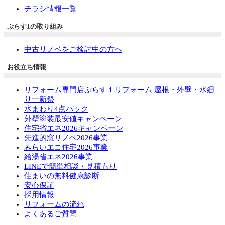
チラシ情報一覧
ぷらす1の取り組み
中古リノベをご検討中の方へ
お役立ち情報
リフォーム専門店ぷらす１リフォーム 屋根・外壁・水廻
り一新祭
水まわり4点パック
外壁塗装最安値キャンペーン
住宅省エネ2026キャンペーン
先進的窓リノベ2026事業
みらいエコ住宅2026事業
給湯省エネ2026事業
LINEで簡単相談・見積もり
住まいの無料健康診断
安心保証
採用情報
リフォームの流れ
よくあるご質問