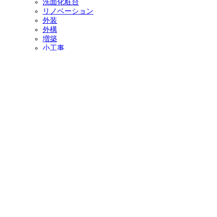
洗面化粧台
リノベーション
外装
外構
増築
小工事
イベント・チラシ情報
イベント情報一覧
チラシ情報一覧
ぷらす1の取り組み
中古リノベをご検討中の方へ
お役立ち情報
リフォーム専門店ぷらす１リフォーム 屋根・外壁・水廻
り一新祭
水まわり4点パック
外壁塗装最安値キャンペーン