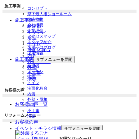
施工事例
コンセプト
県下最大級ショールーム
代表挨拶
施工事例一覧
会社概要
給湯器
企業理念
キッチン
アクセスマップ
浴室
スタッフ紹介
トイレ
スタッフブログ
洗面化粧台
採用情報
内装
施工事例
サブメニューを展開
外壁・屋根
給湯器
外構
キッチン
小工事
浴室
増築
トイレ
洗面化粧台
お客様の声
内装
外壁・屋根
お客様の声一覧
外構
小工事
リフォームメニュー
増築
お客様の声
イベント・チラシ情報
サブメニューを展開
イベント情報
お得なパッケージ