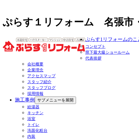
ぷらす１リフォーム 名張市
ぷらす1リフォームのこ
コンセプト
県下最大級ショールーム
代表挨拶
会社概要
企業理念
アクセスマップ
スタッフ紹介
スタッフブログ
採用情報
施工事例
サブメニューを展開
給湯器
キッチン
浴室
トイレ
洗面化粧台
内装