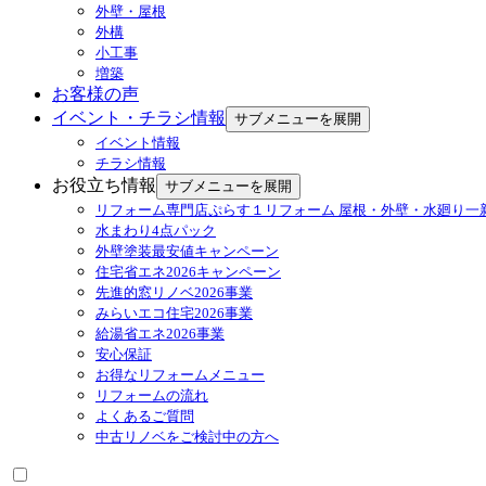
外壁・屋根
外構
小工事
増築
お客様の声
イベント・チラシ情報
サブメニューを展開
イベント情報
チラシ情報
お役立ち情報
サブメニューを展開
リフォーム専門店ぷらす１リフォーム 屋根・外壁・水廻り一
水まわり4点パック
外壁塗装最安値キャンペーン
住宅省エネ2026キャンペーン
先進的窓リノベ2026事業
みらいエコ住宅2026事業
給湯省エネ2026事業
安心保証
お得なリフォームメニュー
リフォームの流れ
よくあるご質問
中古リノベをご検討中の方へ