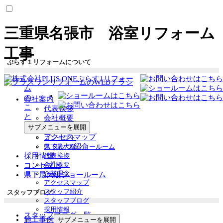
三重県名張市 浴室リフォーム
工事
ぷらす１リフォームについて
ぷらす1リフォー
ム
の
会社案内
こ
代表挨拶
と
会社概要
企業理念
サブメニューを展開
アクセスマップ
コンセプト
スタッフ紹介
県下最大級ショールーム
採用情報
代表挨拶
会社概要
コンセプト
企業理念
県下最大級ショールーム
アクセスマップ
スタッフ紹介
スタッフブログ
スタッフブログ
採用情報
スタッフブログ一覧
施工事例
サブメニューを展開