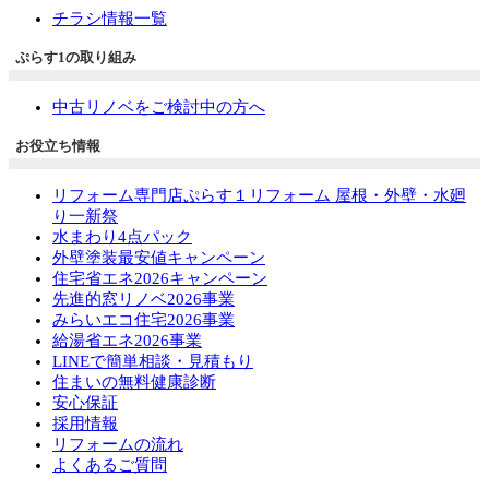
チラシ情報一覧
ぷらす1の取り組み
中古リノベをご検討中の方へ
お役立ち情報
リフォーム専門店ぷらす１リフォーム 屋根・外壁・水廻
り一新祭
水まわり4点パック
外壁塗装最安値キャンペーン
住宅省エネ2026キャンペーン
先進的窓リノベ2026事業
みらいエコ住宅2026事業
給湯省エネ2026事業
LINEで簡単相談・見積もり
住まいの無料健康診断
安心保証
採用情報
リフォームの流れ
よくあるご質問