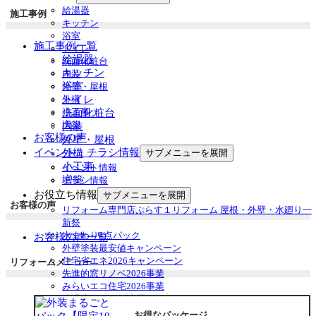
給湯器
施工事例
キッチン
浴室
施工事例一覧
トイレ
給湯器
洗面化粧台
キッチン
内装
浴室
外壁・屋根
トイレ
外構
小工事
洗面化粧台
増築
内装
お客様の声
外壁・屋根
イベント・チラシ情報
外構
サブメニューを展開
小工事
イベント情報
増築
チラシ情報
お役立ち情報
サブメニューを展開
お客様の声
リフォーム専門店ぷらす１リフォーム 屋根・外壁・水廻り一
新祭
水まわり4点パック
お客様の声一覧
外壁塗装最安値キャンペーン
住宅省エネ2026キャンペーン
リフォームメニュー
先進的窓リノベ2026事業
みらいエコ住宅2026事業
給湯省エネ2026事業
安心保証
お得なパッケージ