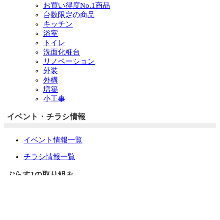
お買い得度No.1商品
台数限定の商品
キッチン
浴室
トイレ
洗面化粧台
リノベーション
外装
外構
増築
小工事
イベント・チラシ情報
イベント情報一覧
チラシ情報一覧
ぷらす1の取り組み
中古リノベをご検討中の方へ
お役立ち情報