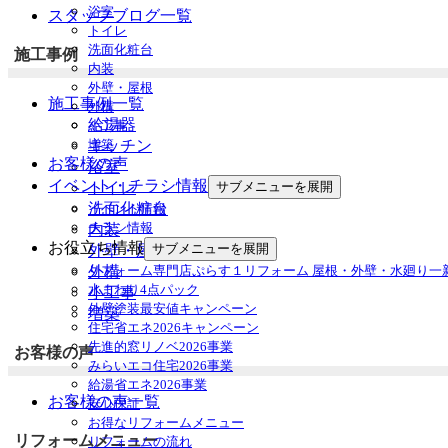
浴室
スタッフブログ一覧
トイレ
洗面化粧台
施工事例
内装
外壁・屋根
施工事例一覧
外構
給湯器
小工事
増築
キッチン
お客様の声
浴室
イベント・チラシ情報
サブメニューを展開
トイレ
洗面化粧台
イベント情報
チラシ情報
内装
お役立ち情報
サブメニューを展開
外壁・屋根
リフォーム専門店ぷらす１リフォーム 屋根・外壁・水廻り一
外構
水まわり4点パック
小工事
外壁塗装最安値キャンペーン
増築
住宅省エネ2026キャンペーン
先進的窓リノベ2026事業
お客様の声
みらいエコ住宅2026事業
給湯省エネ2026事業
お客様の声一覧
安心保証
お得なリフォームメニュー
リフォームメニュー
リフォームの流れ