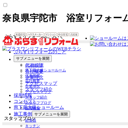
奈良県宇陀市 浴室リフォー
ぷらす１リフォームについて
ぷらす1リフォームのこと
サブメニューを展開
会社案内
コンセプト
代表挨拶
県下最大級ショールーム
会社概要
代表挨拶
企業理念
会社概要
アクセスマップ
企業理念
スタッフ紹介
アクセスマップ
採用情報
スタッフ紹介
コンセプト
スタッフブログ
県下最大級ショールーム
採用情報
施工事例
サブメニューを展開
スタッフブログ
給湯器
キッチン