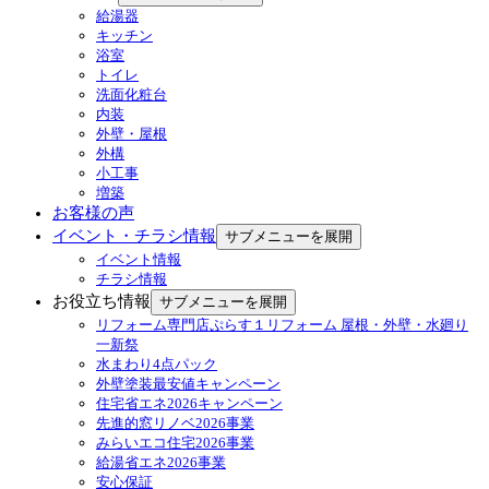
給湯器
キッチン
浴室
トイレ
洗面化粧台
内装
外壁・屋根
外構
小工事
増築
お客様の声
イベント・チラシ情報
サブメニューを展開
イベント情報
チラシ情報
お役立ち情報
サブメニューを展開
リフォーム専門店ぷらす１リフォーム 屋根・外壁・水廻り
一新祭
水まわり4点パック
外壁塗装最安値キャンペーン
住宅省エネ2026キャンペーン
先進的窓リノベ2026事業
みらいエコ住宅2026事業
給湯省エネ2026事業
安心保証