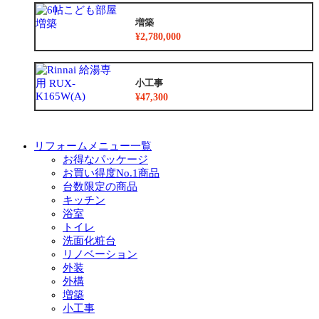
増築
¥2,780,000
小工事
¥47,300
リフォームメニュー一覧
お得なパッケージ
お買い得度No.1商品
台数限定の商品
キッチン
浴室
トイレ
洗面化粧台
リノベーション
外装
外構
増築
小工事