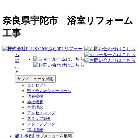
奈良県宇陀市 浴室リフォーム
工事
ぷらす1リフォー
ム
の
こ
と
サブメニューを展開
コンセプト
県下最大級ショールーム
代表挨拶
会社概要
企業理念
アクセスマップ
スタッフ紹介
スタッフブログ
採用情報
施工事例
サブメニューを展開