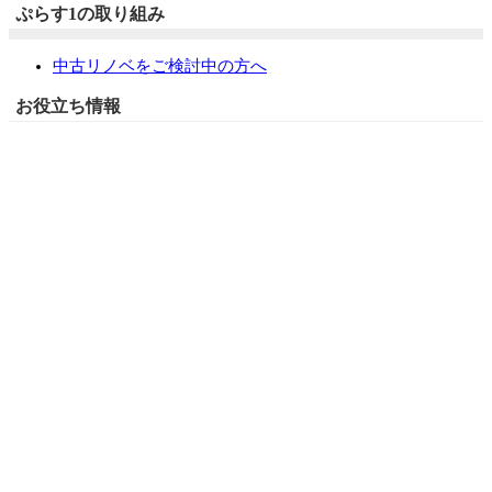
ぷらす1の取り組み
中古リノベをご検討中の方へ
お役立ち情報
リフォーム専門店ぷらす１リフォーム 屋根・外壁・水廻
り一新祭
水まわり4点パック
外壁塗装最安値キャンペーン
住宅省エネ2026キャンペーン
先進的窓リノベ2026事業
みらいエコ住宅2026事業
給湯省エネ2026事業
LINEで簡単相談・見積もり
住まいの無料健康診断
安心保証
採用情報
リフォームの流れ
よくあるご質問
お問い合わせ