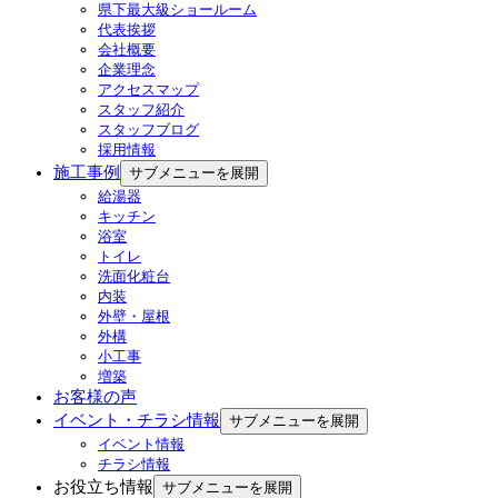
県下最大級ショールーム
代表挨拶
会社概要
企業理念
アクセスマップ
スタッフ紹介
スタッフブログ
採用情報
施工事例
サブメニューを展開
給湯器
キッチン
浴室
トイレ
洗面化粧台
内装
外壁・屋根
外構
小工事
増築
お客様の声
イベント・チラシ情報
サブメニューを展開
イベント情報
チラシ情報
お役立ち情報
サブメニューを展開