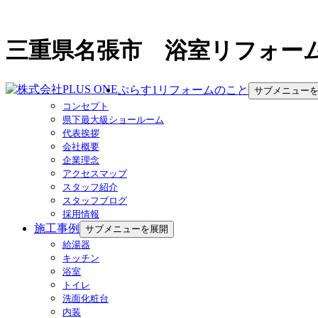
三重県名張市 浴室リフォー
ぷらす1リフォームのこと
サブメニュー
コンセプト
県下最大級ショールーム
代表挨拶
会社概要
企業理念
アクセスマップ
スタッフ紹介
スタッフブログ
採用情報
施工事例
サブメニューを展開
給湯器
キッチン
浴室
トイレ
洗面化粧台
内装