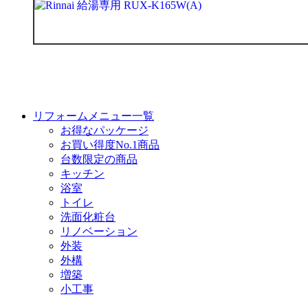
リフォームメニュー一覧
お得なパッケージ
お買い得度No.1商品
台数限定の商品
キッチン
浴室
トイレ
洗面化粧台
リノベーション
外装
外構
増築
小工事