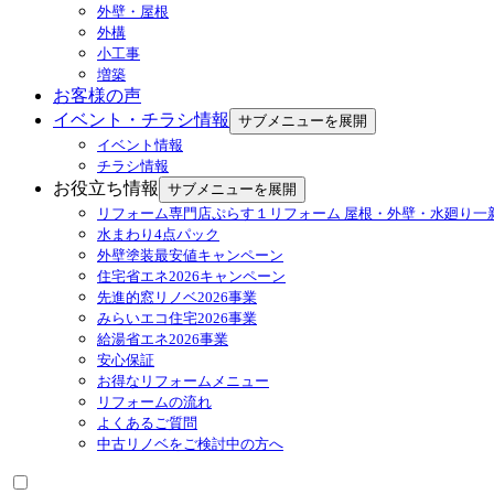
外壁・屋根
外構
小工事
増築
お客様の声
イベント・チラシ情報
サブメニューを展開
イベント情報
チラシ情報
お役立ち情報
サブメニューを展開
リフォーム専門店ぷらす１リフォーム 屋根・外壁・水廻り一
水まわり4点パック
外壁塗装最安値キャンペーン
住宅省エネ2026キャンペーン
先進的窓リノベ2026事業
みらいエコ住宅2026事業
給湯省エネ2026事業
安心保証
お得なリフォームメニュー
リフォームの流れ
よくあるご質問
中古リノベをご検討中の方へ