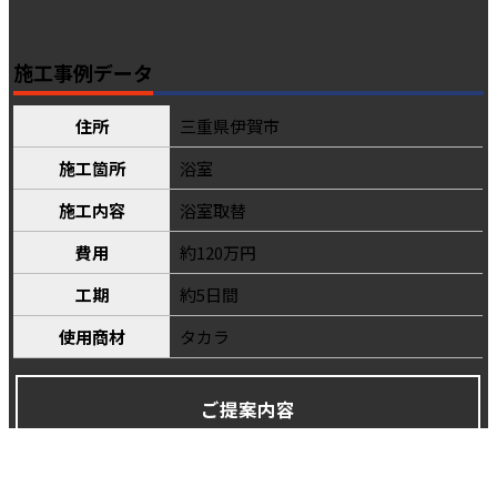
施工事例データ
住所
三重県伊賀市
施工箇所
浴室
施工内容
浴室取替
費用
約120万円
工期
約5日間
使用商材
タカラ
ご提案内容
お風呂のサイズをできるだけ広げる為にタカラのユニットバ
スを御提案