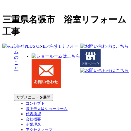
三重県名張市 浴室リフォーム
工事
ぷらす1リフォー
ム
の
こ
と
サブメニューを展開
コンセプト
県下最大級ショールーム
代表挨拶
会社概要
企業理念
アクセスマップ