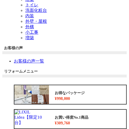
トイレ
洗面化粧台
内装
外壁・屋根
外構
小工事
増築
お客様の声
お客様の声一覧
リフォームメニュー
お得なパッケージ
¥998,000
お買い得度No.1商品
¥309,760