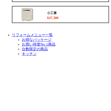
小工事
¥47,300
リフォームメニュー一覧
お得なパッケージ
お買い得度No.1商品
台数限定の商品
キッチン
浴室
トイレ
洗面化粧台
リノベーション
外装
外構
増築
小工事
イベント・チラシ情報