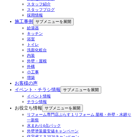
スタッフ紹介
スタッフブログ
採用情報
施工事例
サブメニューを展開
給湯器
キッチン
浴室
トイレ
洗面化粧台
内装
外壁・屋根
外構
小工事
増築
お客様の声
イベント・チラシ情報
サブメニューを展開
イベント情報
チラシ情報
お役立ち情報
サブメニューを展開
リフォーム専門店ぷらす１リフォーム 屋根・外壁・水廻り
一新祭
水まわり4点パック
外壁塗装最安値キャンペーン
住宅省エネ2026キャンペーン