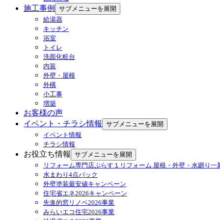
施工事例
サブメニューを展開
給湯器
キッチン
浴室
トイレ
洗面化粧台
内装
外壁・屋根
外構
小工事
増築
お客様の声
イベント・チラシ情報
サブメニューを展開
イベント情報
チラシ情報
お役立ち情報
サブメニューを展開
リフォーム専門店ぷらす１リフォーム 屋根・外壁・水廻り一
水まわり4点パック
外壁塗装最安値キャンペーン
住宅省エネ2026キャンペーン
先進的窓リノベ2026事業
みらいエコ住宅2026事業