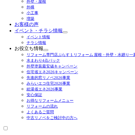
外壁・屋根
展
外構
開
小工事
増築
お客様の声
イベント・チラシ情報
サ
イベント情報
ブ
チラシ情報
メ
お役立ち情報
ニ
サ
リフォーム専門店ぷらす１リフォーム 屋根・外壁・水廻り一
ュ
ブ
水まわり4点パック
ー
メ
外壁塗装最安値キャンペーン
を
ニ
住宅省エネ2026キャンペーン
展
ュ
先進的窓リノベ2026事業
開
ー
みらいエコ住宅2026事業
を
給湯省エネ2026事業
展
安心保証
開
お得なリフォームメニュー
リフォームの流れ
よくあるご質問
中古リノベをご検討中の方へ