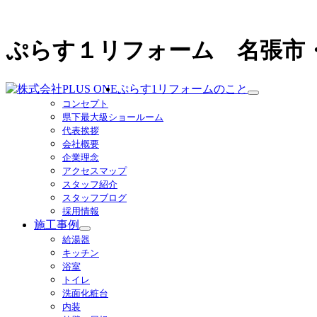
ぷらす１リフォーム 名張市
ぷらす1リフォームのこと
サ
コンセプト
ブ
県下最大級ショールーム
メ
代表挨拶
ニ
会社概要
ュ
企業理念
ー
アクセスマップ
を
スタッフ紹介
展
スタッフブログ
開
採用情報
施工事例
サ
給湯器
ブ
キッチン
メ
浴室
ニ
トイレ
ュ
洗面化粧台
ー
内装
を