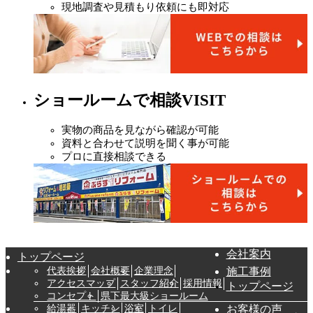
現地調査や見積もり依頼にも即対応
ショールームで相談
VISIT
実物の商品を見ながら確認が可能
資料と合わせて説明を聞く事が可能
プロに直接相談できる
会社案内
トップページ
代表挨拶
会社概要
企業理念
施工事例
アクセスマップ
スタッフ紹介
採用情報
トップページ
コンセプト
県下最大級ショールーム
給湯器
キッチン
浴室
トイレ
お客様の声