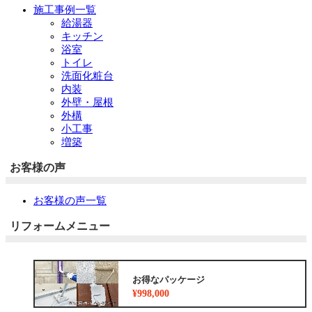
施工事例一覧
給湯器
キッチン
浴室
トイレ
洗面化粧台
内装
外壁・屋根
外構
小工事
増築
お客様の声
お客様の声一覧
リフォームメニュー
お得なパッケージ
¥998,000