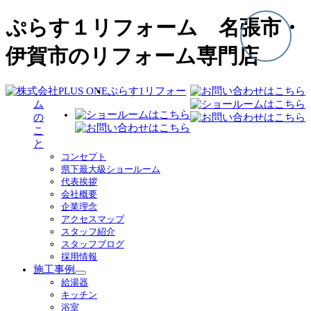
ぷらす１リフォーム 名張市・
伊賀市のリフォーム専門店
ぷらす1リフォー
ム
の
こ
と
コンセプト
県下最大級ショールーム
代表挨拶
会社概要
企業理念
アクセスマップ
スタッフ紹介
スタッフブログ
採用情報
施工事例
サ
給湯器
ブ
キッチン
メ
浴室