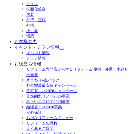
ニ
トイレ
ュ
洗面化粧台
ー
内装
を
外壁・屋根
展
外構
開
小工事
増築
お客様の声
イベント・チラシ情報
サ
イベント情報
ブ
チラシ情報
メ
お役立ち情報
ニ
リフォーム専門店ぷらす１リフォーム 屋根・外壁・水廻り
ュ
一新祭
ー
水まわり4点パック
を
外壁塗装最安値キャンペーン
展
住宅省エネ2026キャンペーン
開
先進的窓リノベ2026事業
みらいエコ住宅2026事業
給湯省エネ2026事業
安心保証
お得なリフォームメニュー
リフォームの流れ
よくあるご質問
中古リノベをご検討中の方へ