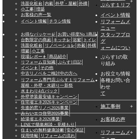
洗面化粧台
内装
外壁・屋根
外構
ぷらす１リフ
小工事
増築
お客様の声一覧
イベント情報
イベント情報
チラシ情報
リフォームメ
ニュー
お得なパッケージ
お買い得度No.1商品
スタッフブロ
台数限定の商品
キッチン
浴室
トイレ
グ
洗面化粧台
リノベーション
外装
外構
ォームについ
増築
小工事
現場レポート
商品紹介
ぷらす1の取
リフォーム豆知識
ぷらす1日記
り組み
イベント
その他
中古リノベをご検討中の方へ
お役立ち情報
リフォーム専門店ぷらす１リフォーム
各種お問い合
屋根・外壁・水廻り一新祭
わせ
水まわり4点パック
て
外壁塗装最安値キャンペーン
住宅省エネ2026キャンペーン
施工事例
先進的窓リノベ2026事業
みらいエコ住宅2026事業
給湯省エネ2026事業
お客様の声
LINEで簡単相談・見積もり
住まいの無料健康診断
安心保証
リフォームメ
採用情報
リフォームの流れ
ニュー