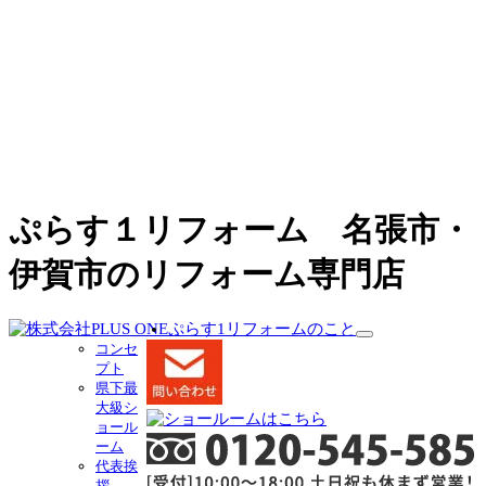
ぷらす１リフォーム 名張市・
伊賀市のリフォーム専門店
ぷらす1リフォームのこと
サ
コンセ
ブ
プト
メ
県下最
ニ
大級シ
ュ
ョール
ー
ーム
を
代表挨
展
拶