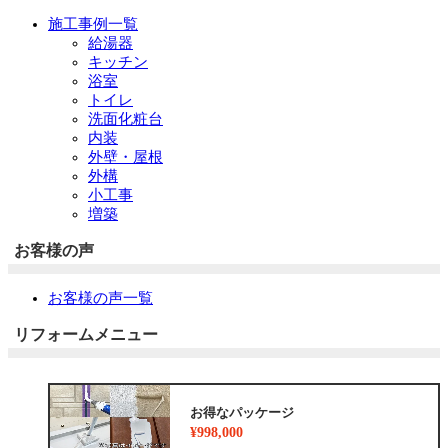
施工事例一覧
給湯器
キッチン
浴室
トイレ
洗面化粧台
内装
外壁・屋根
外構
小工事
増築
お客様の声
お客様の声一覧
リフォームメニュー
お得なパッケージ
¥998,000