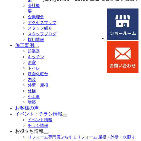
開
会社概
要
企業理念
アクセスマップ
スタッフ紹介
スタッフブログ
採用情報
施工事例
サ
給湯器
ブ
キッチン
メ
浴室
ニ
トイレ
ュ
洗面化粧台
ー
内装
を
外壁・屋根
展
外構
開
小工事
増築
お客様の声
イベント・チラシ情報
サ
イベント情報
ブ
チラシ情報
メ
お役立ち情報
ニ
サ
リフォーム専門店ぷらす１リフォーム 屋根・外壁・水廻り
ュ
ブ