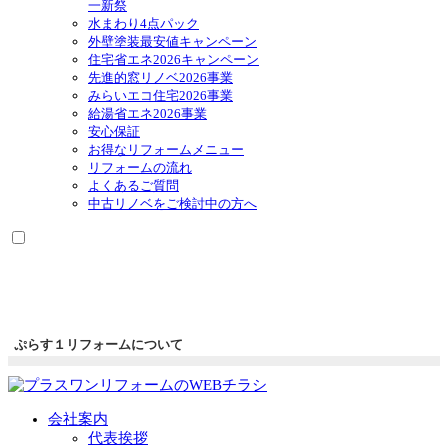
一新祭
ー
メ
水まわり4点パック
を
ニ
外壁塗装最安値キャンペーン
展
ュ
住宅省エネ2026キャンペーン
開
ー
先進的窓リノベ2026事業
を
みらいエコ住宅2026事業
展
給湯省エネ2026事業
開
安心保証
お得なリフォームメニュー
リフォームの流れ
よくあるご質問
中古リノベをご検討中の方へ
ぷらす１リフォームについて
会社案内
代表挨拶