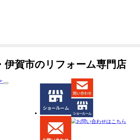
・伊賀市のリフォーム専門店
と
サ
ブ
メ
ニ
ュ
ー
を
展
開