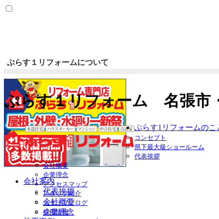
ぷらす１リフォームについて
ぷらす１リフォーム 名張市
ぷらす1リフォームのこ
コンセプト
県下最大級ショールーム
代表挨拶
会社概要
企業理念
会社案内
アクセスマップ
代表挨拶
スタッフ紹介
会社概要
スタッフブログ
企業理念
採用情報