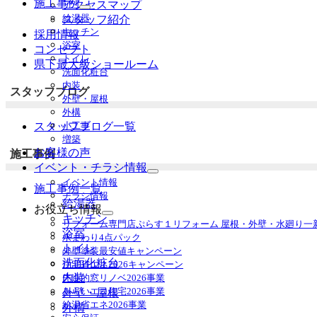
施工事例
アクセスマップ
サ
給湯器
スタッフ紹介
ブ
キッチン
採用情報
メ
浴室
コンセプト
ニ
トイレ
ュ
県下最大級ショールーム
洗面化粧台
ー
内装
を
スタッフブログ
外壁・屋根
展
外構
開
小工事
スタッフブログ一覧
増築
お客様の声
施工事例
イベント・チラシ情報
サ
イベント情報
施工事例一覧
ブ
チラシ情報
メ
給湯器
お役立ち情報
ニ
キッチン
サ
リフォーム専門店ぷらす１リフォーム 屋根・外壁・水廻り一
ュ
ブ
浴室
水まわり4点パック
ー
メ
トイレ
外壁塗装最安値キャンペーン
を
ニ
洗面化粧台
住宅省エネ2026キャンペーン
展
ュ
内装
先進的窓リノベ2026事業
開
ー
みらいエコ住宅2026事業
外壁・屋根
を
給湯省エネ2026事業
外構
展