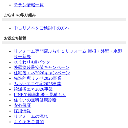
チラシ情報一覧
ぷらす1の取り組み
中古リノベをご検討中の方へ
お役立ち情報
リフォーム専門店ぷらす１リフォーム 屋根・外壁・水廻
り一新祭
水まわり4点パック
外壁塗装最安値キャンペーン
住宅省エネ2026キャンペーン
先進的窓リノベ2026事業
みらいエコ住宅2026事業
給湯省エネ2026事業
LINEで簡単相談・見積もり
住まいの無料健康診断
安心保証
採用情報
リフォームの流れ
よくあるご質問