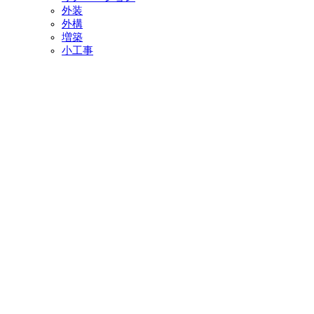
外装
外構
増築
小工事
イベント・チラシ情報
イベント情報一覧
チラシ情報一覧
ぷらす1の取り組み
中古リノベをご検討中の方へ
お役立ち情報
リフォーム専門店ぷらす１リフォーム 屋根・外壁・水廻
り一新祭
水まわり4点パック
外壁塗装最安値キャンペーン
住宅省エネ2026キャンペーン