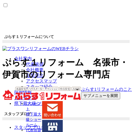
ぷらす１リフォームについて
会社案内
ぷらす１リフォーム 名張市・
代表挨拶
会社概要
伊賀市のリフォーム専門店
企業理念
アクセスマップ
スタッフ紹介
ぷらす1リフォームのこと
採用情報
サブメニューを展開
コンセプト
県下最大級ショールーム
コンセプ
ト
スタッフブログ
県下最大
級ショー
ルーム
スタッフブログ一覧
代表挨拶