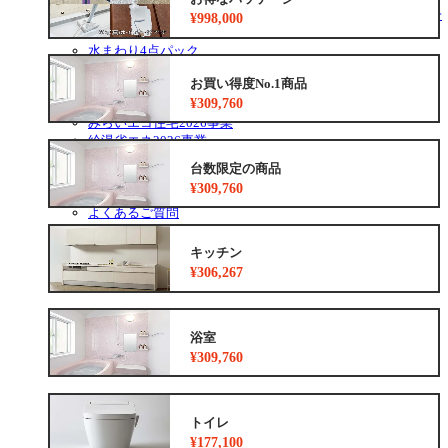
リフォーム専門店ぷらす１リフォーム 屋根・外壁・水廻り一
¥998,000
新祭
水まわり4点パック
外壁塗装最安値キャンペーン
お買い得度No.1商品
住宅省エネ2026キャンペーン
¥309,760
先進的窓リノベ2026事業
みらいエコ住宅2026事業
給湯省エネ2026事業
安心保証
台数限定の商品
お得なリフォームメニュー
¥309,760
リフォームの流れ
よくあるご質問
中古リノベをご検討中の方へ
キッチン
¥306,267
浴室
¥309,760
トイレ
¥177,100