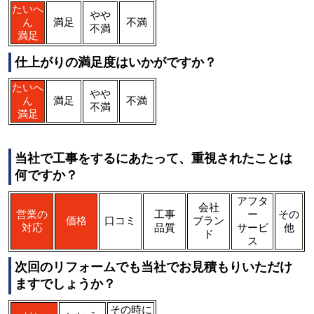
たいへ
やや
ん
満足
不満
不満
満足
仕上がりの満足度はいかがですか？
たいへ
やや
ん
満足
不満
不満
満足
当社で工事をするにあたって、重視されたことは
何ですか？
アフタ
会社
営業の
工事
ー
その
価格
口コミ
ブラン
対応
品質
サービ
他
ド
ス
次回のリフォームでも当社でお見積もりいただけ
ますでしょうか？
その時に