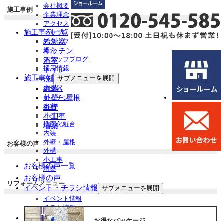
会社概要
施工事例
企業理念
アクセス
施工事例一覧
マップ
給湯器
スタッフ
紹介
キッチン
スタッフブログ
浴室
採用情報
トイレ
施工事例
サブメニューを展開
洗面化粧台
内装
給湯器
外壁・屋根
キッチン
浴室
外構
トイレ
小工事
洗面化粧台
増築
内装
外壁・屋根
お客様の声
外構
小工事
お客様の声一覧
増築
お客様の声
リフォームメニュー
イベント・チラシ情報
サブメニューを展開
イベント情報
チラシ情報
お役立ち情報
サブメニューを展開
お得なパッケージ