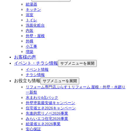
給湯器
キッチン
浴室
トイレ
洗面化粧台
内装
外壁・屋根
外構
小工事
増築
お客様の声
イベント・チラシ情報
サブメニューを展開
イベント情報
チラシ情報
お役立ち情報
サブメニューを展開
リフォーム専門店ぷらす１リフォーム 屋根・外壁・水廻り
一新祭
水まわり4点パック
外壁塗装最安値キャンペーン
住宅省エネ2026キャンペーン
先進的窓リノベ2026事業
みらいエコ住宅2026事業
給湯省エネ2026事業
安心保証