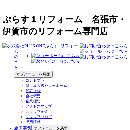
ぷらす１リフォーム 名張市・
伊賀市のリフォーム専門店
ぷらす1リフォー
ム
の
こ
と
サブメニューを展開
コンセプト
県下最大級ショールーム
代表挨拶
会社概要
企業理念
アクセスマップ
スタッフ紹介
スタッフブログ
採用情報
施工事例
サブメニューを展開