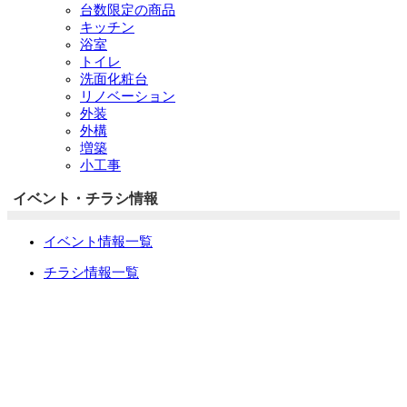
台数限定の商品
キッチン
浴室
トイレ
洗面化粧台
リノベーション
外装
外構
増築
小工事
イベント・チラシ情報
イベント情報一覧
チラシ情報一覧
ぷらす1の取り組み
中古リノベをご検討中の方へ
お役立ち情報