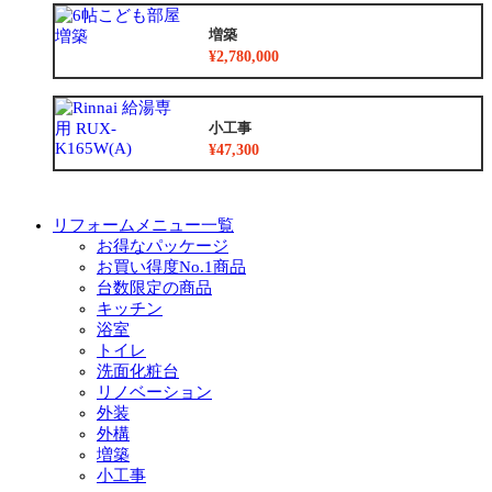
増築
¥2,780,000
小工事
¥47,300
リフォームメニュー一覧
お得なパッケージ
お買い得度No.1商品
台数限定の商品
キッチン
浴室
トイレ
洗面化粧台
リノベーション
外装
外構
増築
小工事