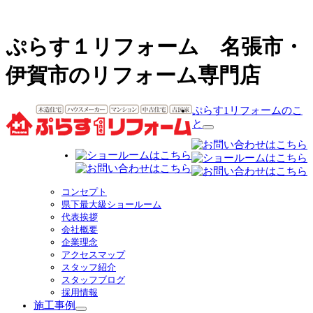
ぷらす１リフォーム 名張市・
伊賀市のリフォーム専門店
ぷらす1リフォームのこ
と
サ
ブ
メ
ニ
ュ
コンセプト
ー
県下最大級ショールーム
を
代表挨拶
展
会社概要
開
企業理念
アクセスマップ
スタッフ紹介
スタッフブログ
採用情報
施工事例