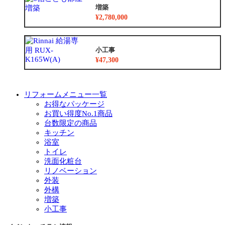
増築
¥2,780,000
小工事
¥47,300
リフォームメニュー一覧
お得なパッケージ
お買い得度No.1商品
台数限定の商品
キッチン
浴室
トイレ
洗面化粧台
リノベーション
外装
外構
増築
小工事