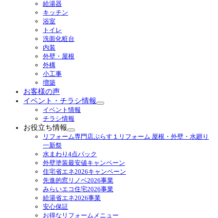
サ
給湯器
ブ
キッチン
メ
浴室
ニ
トイレ
ュ
洗面化粧台
ー
内装
を
外壁・屋根
展
外構
開
小工事
増築
お客様の声
イベント・チラシ情報
サ
イベント情報
ブ
チラシ情報
メ
お役立ち情報
ニ
サ
リフォーム専門店ぷらす１リフォーム 屋根・外壁・水廻り
ュ
ブ
一新祭
ー
メ
水まわり4点パック
を
ニ
外壁塗装最安値キャンペーン
展
ュ
住宅省エネ2026キャンペーン
開
ー
先進的窓リノベ2026事業
を
みらいエコ住宅2026事業
展
給湯省エネ2026事業
開
安心保証
お得なリフォームメニュー