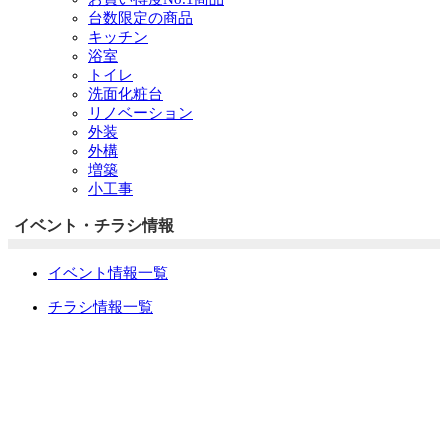
台数限定の商品
キッチン
浴室
トイレ
洗面化粧台
リノベーション
外装
外構
増築
小工事
イベント・チラシ情報
イベント情報一覧
チラシ情報一覧
ぷらす1の取り組み
中古リノベをご検討中の方へ
お役立ち情報