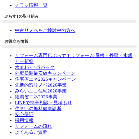
チラシ情報一覧
ぷらす1の取り組み
中古リノベをご検討中の方へ
お役立ち情報
リフォーム専門店ぷらす１リフォーム 屋根・外壁・水廻
り一新祭
水まわり4点パック
外壁塗装最安値キャンペーン
住宅省エネ2026キャンペーン
先進的窓リノベ2026事業
みらいエコ住宅2026事業
給湯省エネ2026事業
LINEで簡単相談・見積もり
住まいの無料健康診断
安心保証
採用情報
リフォームの流れ
よくあるご質問