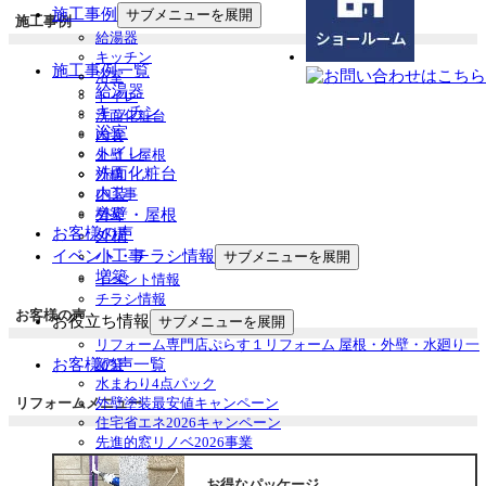
施工事例
サブメニューを展開
施工事例
給湯器
キッチン
施工事例一覧
浴室
給湯器
トイレ
キッチン
洗面化粧台
浴室
内装
トイレ
外壁・屋根
洗面化粧台
外構
内装
小工事
増築
外壁・屋根
お客様の声
外構
小工事
イベント・チラシ情報
サブメニューを展開
増築
イベント情報
チラシ情報
お客様の声
お役立ち情報
サブメニューを展開
リフォーム専門店ぷらす１リフォーム 屋根・外壁・水廻り一
お客様の声一覧
新祭
水まわり4点パック
リフォームメニュー
外壁塗装最安値キャンペーン
住宅省エネ2026キャンペーン
先進的窓リノベ2026事業
みらいエコ住宅2026事業
給湯省エネ2026事業
お得なパッケージ