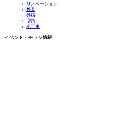
リノベーション
外装
外構
増築
小工事
イベント・チラシ情報
イベント情報一覧
チラシ情報一覧
ぷらす1の取り組み
中古リノベをご検討中の方へ
お役立ち情報
リフォーム専門店ぷらす１リフォーム 屋根・外壁・水廻
り一新祭
水まわり4点パック
外壁塗装最安値キャンペーン