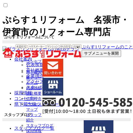
ぷらす１リフォーム 名張市・
伊賀市のリフォーム専門店
ぷらす１リフォームについて
ぷらす1リフォームのこと
サブメニューを展開
会社案内
コンセプ
代表挨拶
ト
会社概要
県下最大
企業理念
級ショー
アクセスマップ
ルーム
スタッフ紹介
代表挨拶
採用情報
会社概要
コンセプト
企業理念
県下最大級ショールーム
アクセス
マップ
スタッフブログ
スタッフ
紹介
スタッフブログ
スタッフブログ一覧
採用情報