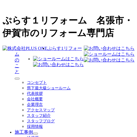
ぷらす１リフォーム 名張市・
伊賀市のリフォーム専門店
ぷらす1リフォー
ム
の
こ
と
サ
コンセプト
ブ
県下最大級ショールーム
メ
代表挨拶
ニ
会社概要
ュ
企業理念
ー
アクセスマップ
を
スタッフ紹介
展
スタッフブログ
開
採用情報
施工事例
サ