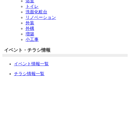
浴室
トイレ
洗面化粧台
リノベーション
外装
外構
増築
小工事
イベント・チラシ情報
イベント情報一覧
チラシ情報一覧
ぷらす1の取り組み
中古リノベをご検討中の方へ
お役立ち情報
リフォーム専門店ぷらす１リフォーム 屋根・外壁・水廻
り一新祭