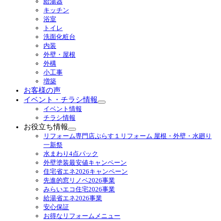
給湯器
ブ
キッチン
メ
浴室
ニ
トイレ
ュ
洗面化粧台
ー
内装
を
外壁・屋根
展
外構
開
小工事
増築
お客様の声
イベント・チラシ情報
サ
イベント情報
ブ
チラシ情報
メ
お役立ち情報
ニ
サ
リフォーム専門店ぷらす１リフォーム 屋根・外壁・水廻り
ュ
ブ
一新祭
ー
メ
水まわり4点パック
を
ニ
外壁塗装最安値キャンペーン
展
ュ
住宅省エネ2026キャンペーン
開
ー
先進的窓リノベ2026事業
を
みらいエコ住宅2026事業
展
給湯省エネ2026事業
開
安心保証
お得なリフォームメニュー