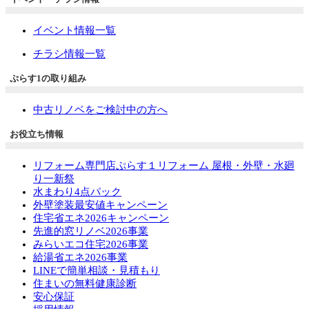
イベント情報一覧
チラシ情報一覧
ぷらす1の取り組み
中古リノベをご検討中の方へ
お役立ち情報
リフォーム専門店ぷらす１リフォーム 屋根・外壁・水廻
り一新祭
水まわり4点パック
外壁塗装最安値キャンペーン
住宅省エネ2026キャンペーン
先進的窓リノベ2026事業
みらいエコ住宅2026事業
給湯省エネ2026事業
LINEで簡単相談・見積もり
住まいの無料健康診断
安心保証