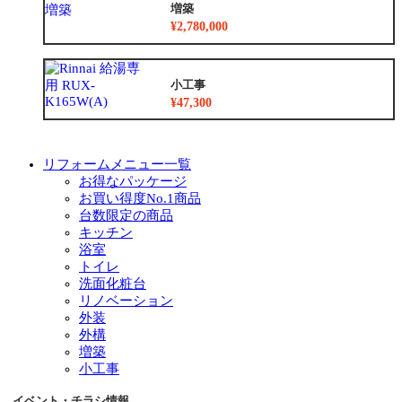
増築
¥2,780,000
小工事
¥47,300
リフォームメニュー一覧
お得なパッケージ
お買い得度No.1商品
台数限定の商品
キッチン
浴室
トイレ
洗面化粧台
リノベーション
外装
外構
増築
小工事
イベント・チラシ情報