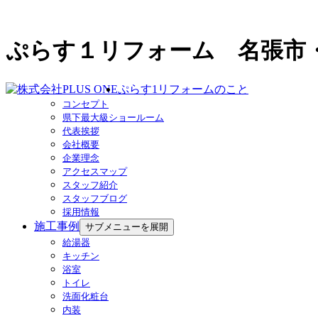
ぷらす１リフォーム 名張市
ぷらす1リフォームのこと
コンセプト
県下最大級ショールーム
代表挨拶
会社概要
企業理念
アクセスマップ
スタッフ紹介
スタッフブログ
採用情報
施工事例
サブメニューを展開
給湯器
キッチン
浴室
トイレ
洗面化粧台
内装