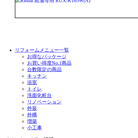
リフォームメニュー一覧
お得なパッケージ
お買い得度No.1商品
台数限定の商品
キッチン
浴室
トイレ
洗面化粧台
リノベーション
外装
外構
増築
小工事