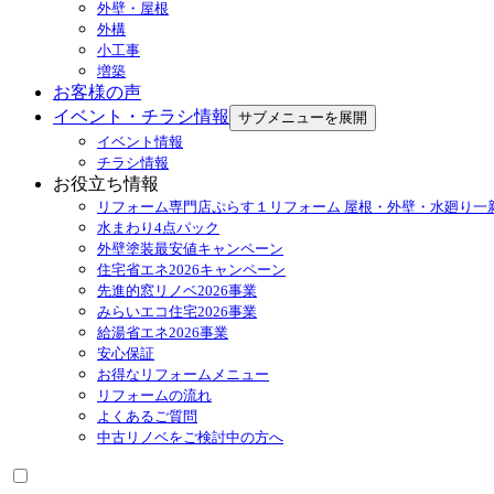
外壁・屋根
外構
小工事
増築
お客様の声
イベント・チラシ情報
サブメニューを展開
イベント情報
チラシ情報
お役立ち情報
リフォーム専門店ぷらす１リフォーム 屋根・外壁・水廻り一
水まわり4点パック
外壁塗装最安値キャンペーン
住宅省エネ2026キャンペーン
先進的窓リノベ2026事業
みらいエコ住宅2026事業
給湯省エネ2026事業
安心保証
お得なリフォームメニュー
リフォームの流れ
よくあるご質問
中古リノベをご検討中の方へ