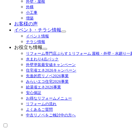
外壁・屋根
展
外構
開
小工事
増築
お客様の声
イベント・チラシ情報
サ
イベント情報
ブ
チラシ情報
メ
お役立ち情報
ニ
サ
リフォーム専門店ぷらす１リフォーム 屋根・外壁・水廻り一
ュ
ブ
水まわり4点パック
ー
メ
外壁塗装最安値キャンペーン
を
ニ
住宅省エネ2026キャンペーン
展
ュ
先進的窓リノベ2026事業
開
ー
みらいエコ住宅2026事業
を
給湯省エネ2026事業
展
安心保証
開
お得なリフォームメニュー
リフォームの流れ
よくあるご質問
中古リノベをご検討中の方へ