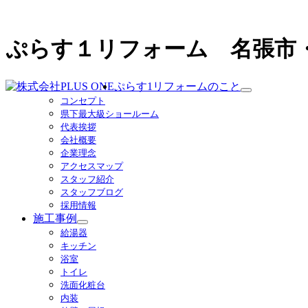
ぷらす１リフォーム 名張市
ぷらす1リフォームのこと
サ
コンセプト
ブ
県下最大級ショールーム
メ
代表挨拶
ニ
会社概要
ュ
企業理念
ー
アクセスマップ
を
スタッフ紹介
展
スタッフブログ
開
採用情報
施工事例
サ
給湯器
ブ
キッチン
メ
浴室
ニ
トイレ
ュ
洗面化粧台
ー
内装
を