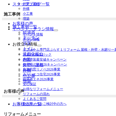
を
外壁・屋根
スタッフブログ一覧
展
外構
開
小工事
施工事例
増築
お客様の声
施工事例一覧
イベント・チラシ情報
給湯器
サ
イベント情報
ブ
キッチン
チラシ情報
メ
浴室
お役立ち情報
ニ
サ
トイレ
リフォーム専門店ぷらす１リフォーム 屋根・外壁・水廻り一
ュ
ブ
洗面化粧台
水まわり4点パック
ー
メ
内装
外壁塗装最安値キャンペーン
を
ニ
住宅省エネ2026キャンペーン
外壁・屋根
展
ュ
先進的窓リノベ2026事業
開
外構
ー
みらいエコ住宅2026事業
を
小工事
給湯省エネ2026事業
展
増築
安心保証
開
お得なリフォームメニュー
お客様の声
リフォームの流れ
よくあるご質問
中古リノベをご検討中の方へ
お客様の声一覧
リフォームメニュー