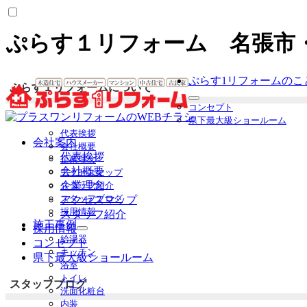
ぷらす１リフォーム 名張市
ぷらす1リフォームのこ
ぷらす１リフォームについて
サ
コンセプト
ブ
県下最大級ショールーム
メ
代表挨拶
ニ
会社案内
会社概要
ュ
代表挨拶
企業理念
ー
会社概要
アクセスマップ
を
企業理念
スタッフ紹介
展
スタッフブログ
アクセスマップ
開
採用情報
スタッフ紹介
施工事例
採用情報
サ
給湯器
コンセプト
ブ
キッチン
県下最大級ショールーム
メ
浴室
ニ
トイレ
ュ
スタッフブログ
洗面化粧台
ー
内装