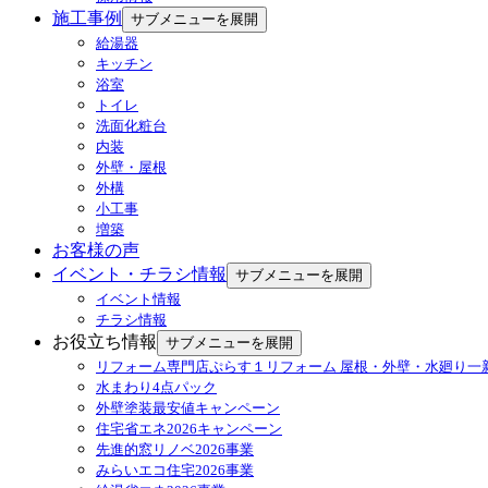
施工事例
サブメニューを展開
給湯器
キッチン
浴室
トイレ
洗面化粧台
内装
外壁・屋根
外構
小工事
増築
お客様の声
イベント・チラシ情報
サブメニューを展開
イベント情報
チラシ情報
お役立ち情報
サブメニューを展開
リフォーム専門店ぷらす１リフォーム 屋根・外壁・水廻り一
水まわり4点パック
外壁塗装最安値キャンペーン
住宅省エネ2026キャンペーン
先進的窓リノベ2026事業
みらいエコ住宅2026事業