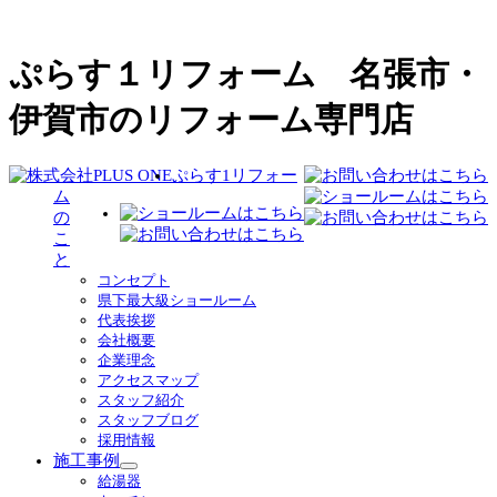
ぷらす１リフォーム 名張市・
伊賀市のリフォーム専門店
ぷらす1リフォー
ム
の
こ
と
コンセプト
県下最大級ショールーム
代表挨拶
会社概要
企業理念
アクセスマップ
スタッフ紹介
スタッフブログ
採用情報
施工事例
サ
給湯器
ブ