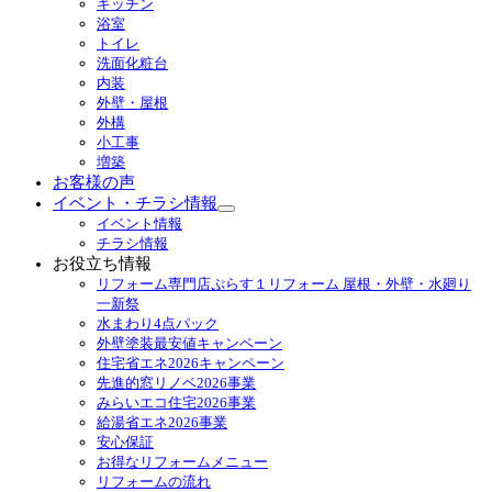
キッチン
メ
浴室
ニ
トイレ
ュ
洗面化粧台
ー
内装
を
外壁・屋根
展
外構
開
小工事
増築
お客様の声
イベント・チラシ情報
サ
イベント情報
ブ
チラシ情報
メ
お役立ち情報
ニ
リフォーム専門店ぷらす１リフォーム 屋根・外壁・水廻り
ュ
一新祭
ー
水まわり4点パック
を
外壁塗装最安値キャンペーン
展
住宅省エネ2026キャンペーン
開
先進的窓リノベ2026事業
みらいエコ住宅2026事業
給湯省エネ2026事業
安心保証
お得なリフォームメニュー
リフォームの流れ