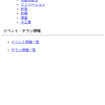
リノベーション
外装
外構
増築
小工事
イベント・チラシ情報
イベント情報一覧
チラシ情報一覧
ぷらす1の取り組み
中古リノベをご検討中の方へ
お役立ち情報
リフォーム専門店ぷらす１リフォーム 屋根・外壁・水廻
り一新祭
水まわり4点パック
外壁塗装最安値キャンペーン