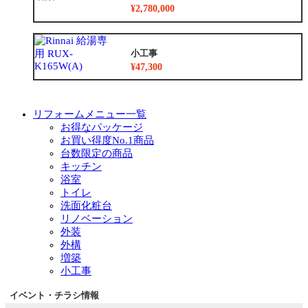
¥2,780,000
小工事
¥47,300
リフォームメニュー一覧
お得なパッケージ
お買い得度No.1商品
台数限定の商品
キッチン
浴室
トイレ
洗面化粧台
リノベーション
外装
外構
増築
小工事
イベント・チラシ情報