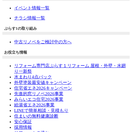
イベント情報一覧
チラシ情報一覧
ぷらす1の取り組み
中古リノベをご検討中の方へ
お役立ち情報
リフォーム専門店ぷらす１リフォーム 屋根・外壁・水廻
り一新祭
水まわり4点パック
外壁塗装最安値キャンペーン
住宅省エネ2026キャンペーン
先進的窓リノベ2026事業
みらいエコ住宅2026事業
給湯省エネ2026事業
LINEで簡単相談・見積もり
住まいの無料健康診断
安心保証
採用情報