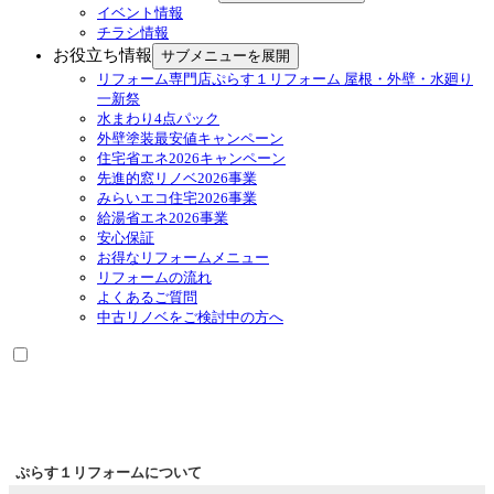
イベント情報
チラシ情報
お役立ち情報
サブメニューを展開
リフォーム専門店ぷらす１リフォーム 屋根・外壁・水廻り
一新祭
水まわり4点パック
外壁塗装最安値キャンペーン
住宅省エネ2026キャンペーン
先進的窓リノベ2026事業
みらいエコ住宅2026事業
給湯省エネ2026事業
安心保証
お得なリフォームメニュー
リフォームの流れ
よくあるご質問
中古リノベをご検討中の方へ
ぷらす１リフォームについて