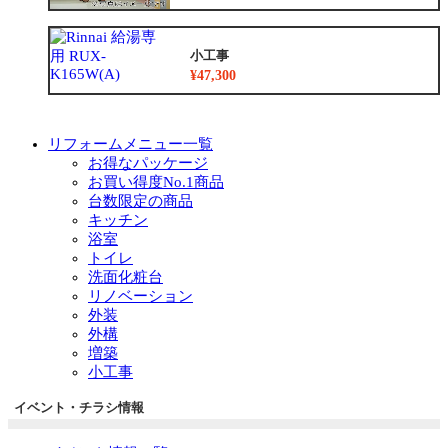
小工事
¥47,300
リフォームメニュー一覧
お得なパッケージ
お買い得度No.1商品
台数限定の商品
キッチン
浴室
トイレ
洗面化粧台
リノベーション
外装
外構
増築
小工事
イベント・チラシ情報