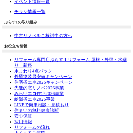
イベント情報一覧
チラシ情報一覧
ぷらす1の取り組み
中古リノベをご検討中の方へ
お役立ち情報
リフォーム専門店ぷらす１リフォーム 屋根・外壁・水廻
り一新祭
水まわり4点パック
外壁塗装最安値キャンペーン
住宅省エネ2026キャンペーン
先進的窓リノベ2026事業
みらいエコ住宅2026事業
給湯省エネ2026事業
LINEで簡単相談・見積もり
住まいの無料健康診断
安心保証
採用情報
リフォームの流れ
よくあるご質問