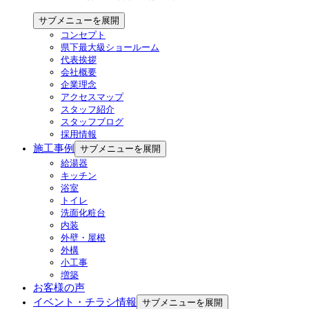
サブメニューを展開
コンセプト
県下最大級ショールーム
代表挨拶
会社概要
企業理念
アクセスマップ
スタッフ紹介
スタッフブログ
採用情報
施工事例
サブメニューを展開
給湯器
キッチン
浴室
トイレ
洗面化粧台
内装
外壁・屋根
外構
小工事
増築
お客様の声
イベント・チラシ情報
サブメニューを展開