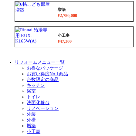
増築
¥2,780,000
小工事
¥47,300
リフォームメニュー一覧
お得なパッケージ
お買い得度No.1商品
台数限定の商品
キッチン
浴室
トイレ
洗面化粧台
リノベーション
外装
外構
増築
小工事