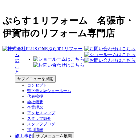
ぷらす１リフォーム 名張市・
伊賀市のリフォーム専門店
ぷらす1リフォー
ム
の
こ
と
サブメニューを展開
コンセプト
県下最大級ショールーム
代表挨拶
会社概要
企業理念
アクセスマップ
スタッフ紹介
スタッフブログ
採用情報
施工事例
サブメニューを展開