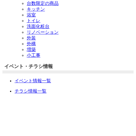
台数限定の商品
キッチン
浴室
トイレ
洗面化粧台
リノベーション
外装
外構
増築
小工事
イベント・チラシ情報
イベント情報一覧
チラシ情報一覧
ぷらす1の取り組み
中古リノベをご検討中の方へ
お役立ち情報