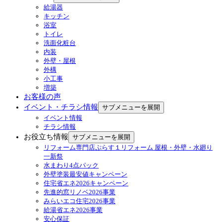
給湯器
キッチン
浴室
トイレ
洗面化粧台
内装
外壁・屋根
外構
小工事
増築
お客様の声
イベント・チラシ情報
サブメニューを展開
イベント情報
チラシ情報
お役立ち情報
サブメニューを展開
リフォーム専門店ぷらす１リフォーム 屋根・外壁・水廻り
一新祭
水まわり4点パック
外壁塗装最安値キャンペーン
住宅省エネ2026キャンペーン
先進的窓リノベ2026事業
みらいエコ住宅2026事業
給湯省エネ2026事業
安心保証