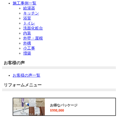
施工事例一覧
給湯器
キッチン
浴室
トイレ
洗面化粧台
内装
外壁・屋根
外構
小工事
増築
お客様の声
お客様の声一覧
リフォームメニュー
お得なパッケージ
¥998,000