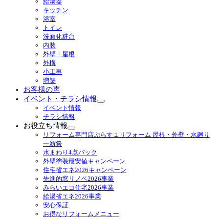
給湯器
ブ
キッチン
メ
浴室
ニ
トイレ
ュ
洗面化粧台
ー
内装
を
外壁・屋根
展
外構
開
小工事
増築
お客様の声
イベント・チラシ情報
サ
イベント情報
ブ
チラシ情報
メ
お役立ち情報
ニ
サ
リフォーム専門店ぷらす１リフォーム 屋根・外壁・水廻り
ュ
ブ
一新祭
ー
メ
水まわり4点パック
を
ニ
外壁塗装最安値キャンペーン
展
ュ
住宅省エネ2026キャンペーン
開
ー
先進的窓リノベ2026事業
を
みらいエコ住宅2026事業
展
給湯省エネ2026事業
開
安心保証
お得なリフォームメニュー