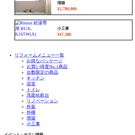
増築
¥2,780,000
小工事
¥47,300
リフォームメニュー一覧
お得なパッケージ
お買い得度No.1商品
台数限定の商品
キッチン
浴室
トイレ
洗面化粧台
リノベーション
外装
外構
増築
小工事
イベント・チラシ情報