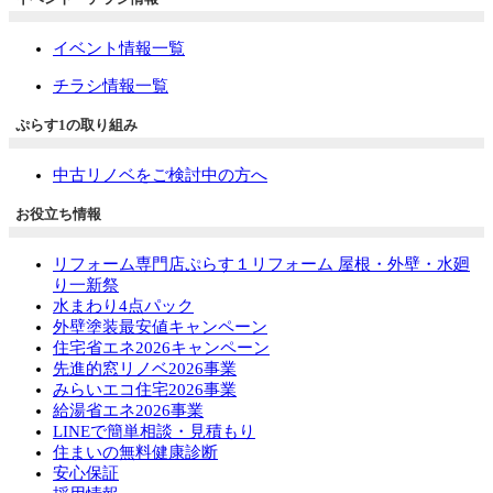
イベント情報一覧
チラシ情報一覧
ぷらす1の取り組み
中古リノベをご検討中の方へ
お役立ち情報
リフォーム専門店ぷらす１リフォーム 屋根・外壁・水廻
り一新祭
水まわり4点パック
外壁塗装最安値キャンペーン
住宅省エネ2026キャンペーン
先進的窓リノベ2026事業
みらいエコ住宅2026事業
給湯省エネ2026事業
LINEで簡単相談・見積もり
住まいの無料健康診断
安心保証