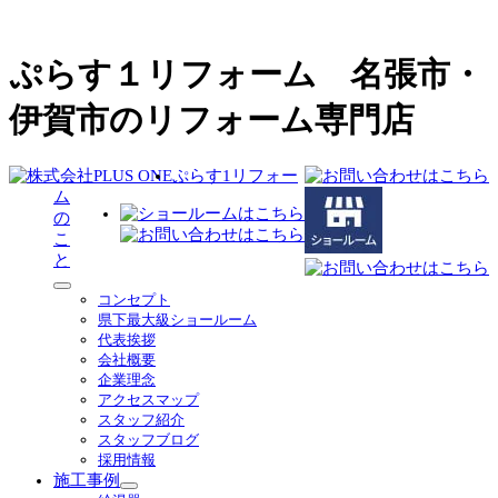
ぷらす１リフォーム 名張市・
伊賀市のリフォーム専門店
ぷらす1リフォー
ム
の
こ
と
サ
コンセプト
ブ
県下最大級ショールーム
メ
代表挨拶
ニ
会社概要
ュ
企業理念
ー
アクセスマップ
を
スタッフ紹介
展
スタッフブログ
開
採用情報
施工事例
サ