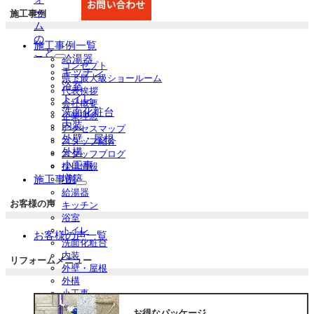
ー
施工事例
ム
の
施工事例一覧
こと
給湯器
サ
コンセプト
キッチン
ブ
県下最大級ショールーム
浴室
メ
代表挨拶
トイレ
ニ
会社概要
洗面化粧台
ュ
企業理念
ー
内装
アクセスマップ
を
外壁・屋根
スタッフ紹介
展
外構
スタッフブログ
開
小工事
採用情報
増築
施工事例
サ
給湯器
ブ
お客様の声
キッチン
メ
浴室
ニ
トイレ
お客様の声一覧
ュ
洗面化粧台
ー
内装
リフォームメニュー
を
外壁・屋根
展
外構
開
小工事
増築
お得なパッケージ