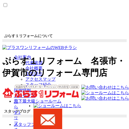
ぷらす１リフォームについて
会社案内
ぷらす１リフォーム 名張市・
代表挨拶
会社概要
伊賀市のリフォーム専門店
企業理念
アクセスマップ
スタッフ紹介
採用情報
コンセプト
県下最大級ショールーム
ぷ
ら
スタッフブログ
す1
リ
フ
スタッフブログ一覧
ォ