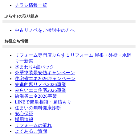
チラシ情報一覧
ぷらす1の取り組み
中古リノベをご検討中の方へ
お役立ち情報
リフォーム専門店ぷらす１リフォーム 屋根・外壁・水廻
り一新祭
水まわり4点パック
外壁塗装最安値キャンペーン
住宅省エネ2026キャンペーン
先進的窓リノベ2026事業
みらいエコ住宅2026事業
給湯省エネ2026事業
LINEで簡単相談・見積もり
住まいの無料健康診断
安心保証
採用情報
リフォームの流れ
よくあるご質問