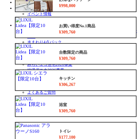
お客様の声
¥998,000
イベント・チラシ情報
サ
イベント情報
ブ
チラシ情報
メ
お役立ち情報
お買い得度No.1商品
ニ
サ
リフォーム専門店ぷらす１リフォーム 屋根・外壁・水廻り一
¥309,760
ュ
ブ
新祭
ー
メ
水まわり4点パック
を
ニ
外壁塗装最安値キャンペーン
展
ュ
台数限定の商品
住宅省エネ2026キャンペーン
開
ー
¥309,760
先進的窓リノベ2026事業
を
みらいエコ住宅2026事業
展
給湯省エネ2026事業
開
安心保証
キッチン
お得なリフォームメニュー
¥306,267
リフォームの流れ
よくあるご質問
中古リノベをご検討中の方へ
浴室
¥309,760
トイレ
¥177,100