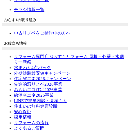
チラシ情報一覧
ぷらす1の取り組み
中古リノベをご検討中の方へ
お役立ち情報
リフォーム専門店ぷらす１リフォーム 屋根・外壁・水廻
り一新祭
水まわり4点パック
外壁塗装最安値キャンペーン
住宅省エネ2026キャンペーン
先進的窓リノベ2026事業
みらいエコ住宅2026事業
給湯省エネ2026事業
LINEで簡単相談・見積もり
住まいの無料健康診断
安心保証
採用情報
リフォームの流れ
よくあるご質問