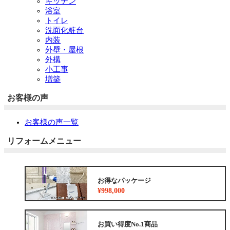
キッチン
浴室
トイレ
洗面化粧台
内装
外壁・屋根
外構
小工事
増築
お客様の声
お客様の声一覧
リフォームメニュー
お得なパッケージ
¥998,000
お買い得度No.1商品