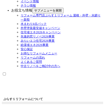
イベント情報
チラシ情報
お役立ち情報
サブメニューを展開
リフォーム専門店ぷらす１リフォーム 屋根・外壁・水廻り
一新祭
水まわり4点パック
外壁塗装最安値キャンペーン
住宅省エネ2026キャンペーン
先進的窓リノベ2026事業
みらいエコ住宅2026事業
給湯省エネ2026事業
安心保証
お得なリフォームメニュー
リフォームの流れ
よくあるご質問
中古リノベをご検討中の方へ
ぷらす１リフォームについて