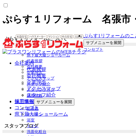
ぷらす１リフォーム 名張市
ぷらす1リフォームのこ
ぷらす１リフォームについて
サブメニューを展開
コンセプト
県下最大級ショールーム
代表挨拶
会社案内
会社概要
代表挨拶
企業理念
会社概要
アクセスマップ
企業理念
スタッフ紹介
アクセスマップ
スタッフブログ
スタッフ紹介
採用情報
採用情報
施工事例
サブメニューを展開
コンセプト
給湯器
県下最大級ショールーム
キッチン
浴室
スタッフブログ
トイレ
洗面化粧台