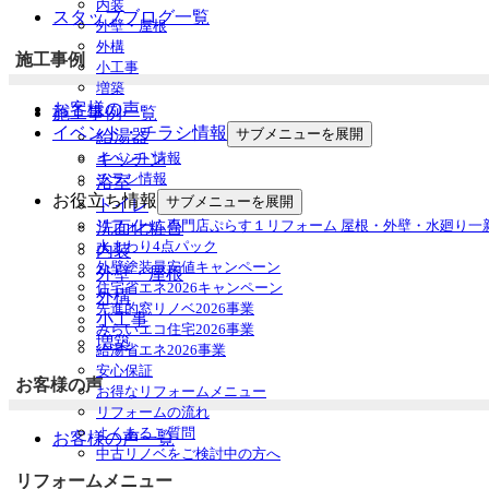
内装
スタッフブログ一覧
外壁・屋根
外構
施工事例
小工事
増築
お客様の声
施工事例一覧
イベント・チラシ情報
サブメニューを展開
給湯器
イベント情報
キッチン
チラシ情報
浴室
お役立ち情報
サブメニューを展開
トイレ
リフォーム専門店ぷらす１リフォーム 屋根・外壁・水廻り一
洗面化粧台
水まわり4点パック
内装
外壁塗装最安値キャンペーン
外壁・屋根
住宅省エネ2026キャンペーン
外構
先進的窓リノベ2026事業
小工事
みらいエコ住宅2026事業
増築
給湯省エネ2026事業
安心保証
お客様の声
お得なリフォームメニュー
リフォームの流れ
よくあるご質問
お客様の声一覧
中古リノベをご検討中の方へ
リフォームメニュー