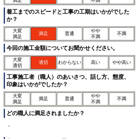
満足
不満
着工までのスピードと工事の工期はいかがでした
か？
大変
やや
満足
普通
不満
満足
不満
今回の施工金額についてお聞かせください。
大変
適切
わからない
高い
やや高い
適切
工事施工者（職人）のあいさつ、話し方、態度、
印象はいかがでしたか？
大変
やや
満足
普通
不満
満足
不満
どの職人に満足されましたか？
・