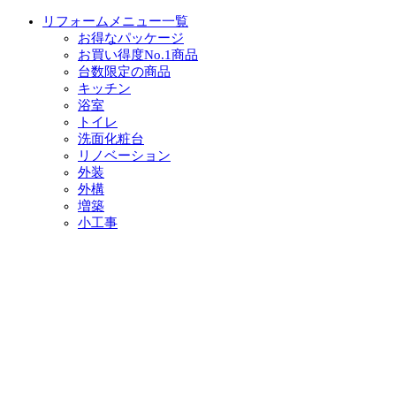
リフォームメニュー一覧
お得なパッケージ
お買い得度No.1商品
台数限定の商品
キッチン
浴室
トイレ
洗面化粧台
リノベーション
外装
外構
増築
小工事
イベント・チラシ情報
イベント情報一覧
チラシ情報一覧
ぷらす1の取り組み