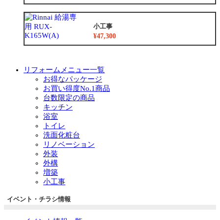
小工事
¥47,300
リフォームメニュー一覧
お得なパッケージ
お買い得度No.1商品
台数限定の商品
キッチン
浴室
トイレ
洗面化粧台
リノベーション
外装
外構
増築
小工事
イベント・チラシ情報