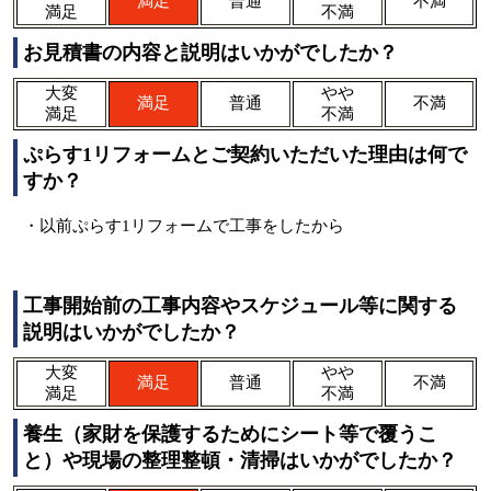
満足
普通
不満
満足
不満
お見積書の内容と説明はいかがでしたか？
大変
やや
満足
普通
不満
満足
不満
ぷらす1リフォームとご契約いただいた理由は何で
すか？
・以前ぷらす1リフォームで工事をしたから
工事開始前の工事内容やスケジュール等に関する
説明はいかがでしたか？
大変
やや
満足
普通
不満
満足
不満
養生（家財を保護するためにシート等で覆うこ
と）や現場の整理整頓・清掃はいかがでしたか？