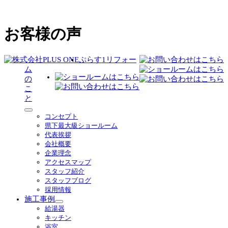
お客様の声
ぷらす1リフォー
ム
の
こ
と
サ
コンセプト
ブ
県下最大級ショールーム
メ
代表挨拶
ニ
会社概要
ュ
企業理念
ー
アクセスマップ
を
スタッフ紹介
展
スタッフブログ
開
採用情報
施工事例
サ
給湯器
ブ
キッチン
メ
浴室