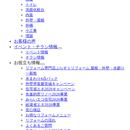
ニ
トイレ
ュ
洗面化粧台
ー
内装
を
外壁・屋根
展
外構
開
小工事
増築
お客様の声
イベント・チラシ情報
サ
イベント情報
ブ
チラシ情報
メ
お役立ち情報
ニ
サ
リフォーム専門店ぷらす１リフォーム 屋根・外壁・水廻り
ュ
ブ
一新祭
ー
メ
水まわり4点パック
を
ニ
外壁塗装最安値キャンペーン
展
ュ
住宅省エネ2026キャンペーン
開
ー
先進的窓リノベ2026事業
を
みらいエコ住宅2026事業
展
給湯省エネ2026事業
開
安心保証
お得なリフォームメニュー
リフォームの流れ
よくあるご質問