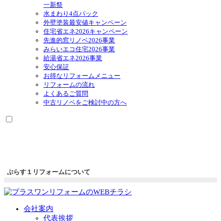
ュ
一新祭
ー
水まわり4点パック
を
外壁塗装最安値キャンペーン
展
住宅省エネ2026キャンペーン
開
先進的窓リノベ2026事業
みらいエコ住宅2026事業
給湯省エネ2026事業
安心保証
お得なリフォームメニュー
リフォームの流れ
よくあるご質問
中古リノベをご検討中の方へ
ぷらす１リフォームについて
会社案内
代表挨拶