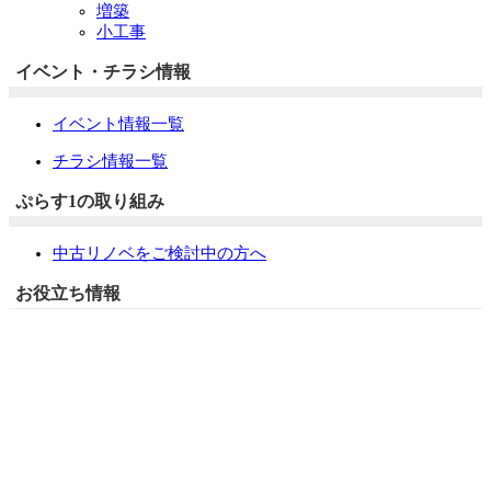
増築
小工事
イベント・チラシ情報
イベント情報一覧
チラシ情報一覧
ぷらす1の取り組み
中古リノベをご検討中の方へ
お役立ち情報
リフォーム専門店ぷらす１リフォーム 屋根・外壁・水廻
り一新祭
水まわり4点パック
外壁塗装最安値キャンペーン
住宅省エネ2026キャンペーン
先進的窓リノベ2026事業
みらいエコ住宅2026事業