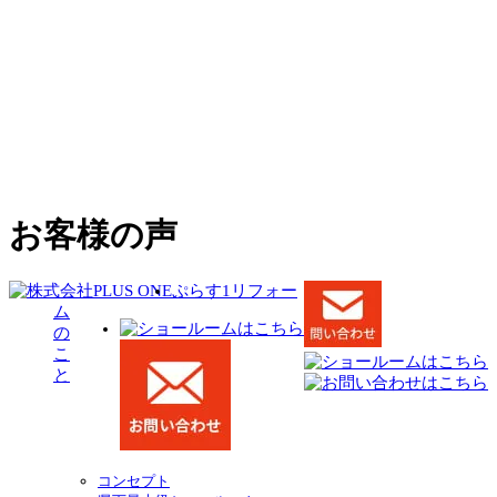
お客様の声
ぷらす1リフォー
ム
の
こ
と
コンセプト