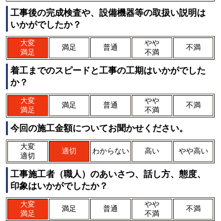
工事後の完成検査や、設備機器等の取扱い説明は
いかがでしたか？
大変
やや
満足
普通
不満
満足
不満
着工までのスピードと工事の工期はいかがでした
か？
大変
やや
満足
普通
不満
満足
不満
今回の施工金額についてお聞かせください。
大変
適切
わからない
高い
やや高い
適切
工事施工者（職人）のあいさつ、話し方、態度、
印象はいかがでしたか？
大変
やや
満足
普通
不満
満足
不満