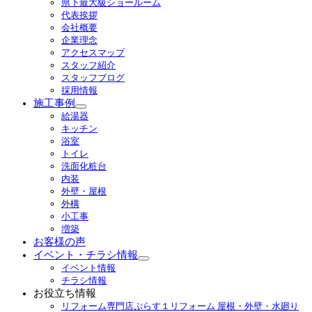
県下最大級ショールーム
代表挨拶
会社概要
企業理念
アクセスマップ
スタッフ紹介
スタッフブログ
採用情報
施工事例
サ
給湯器
ブ
キッチン
メ
浴室
ニ
トイレ
ュ
洗面化粧台
ー
内装
を
外壁・屋根
展
外構
開
小工事
増築
お客様の声
イベント・チラシ情報
サ
イベント情報
ブ
チラシ情報
メ
お役立ち情報
ニ
リフォーム専門店ぷらす１リフォーム 屋根・外壁・水廻り