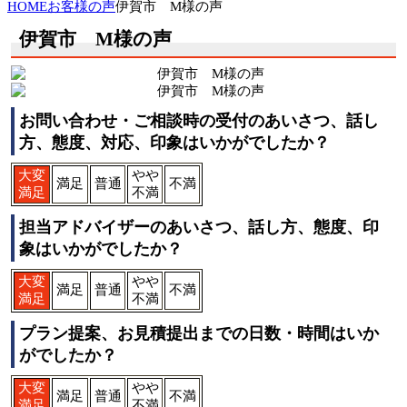
HOME
お客様の声
伊賀市 M様の声
伊賀市 M様の声
お問い合わせ・ご相談時の受付のあいさつ、話し
方、態度、対応、印象はいかがでしたか？
大変
やや
満足
普通
不満
満足
不満
担当アドバイザーのあいさつ、話し方、態度、印
象はいかがでしたか？
大変
やや
満足
普通
不満
満足
不満
プラン提案、お見積提出までの日数・時間はいか
がでしたか？
大変
やや
満足
普通
不満
満足
不満