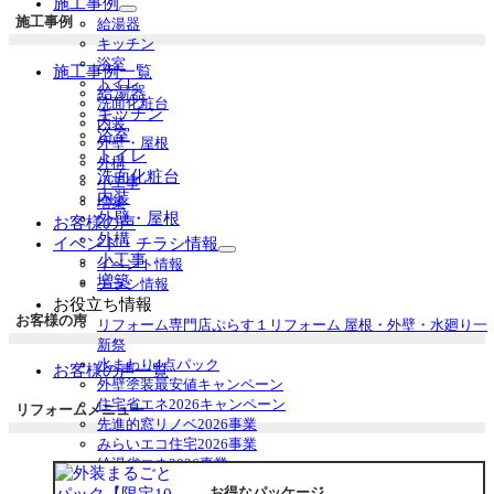
施工事例
サ
施工事例
給湯器
ブ
キッチン
メ
浴室
施工事例一覧
ニ
トイレ
給湯器
ュ
洗面化粧台
キッチン
ー
内装
浴室
を
外壁・屋根
トイレ
展
外構
洗面化粧台
開
小工事
内装
増築
外壁・屋根
お客様の声
外構
イベント・チラシ情報
サ
小工事
イベント情報
ブ
増築
チラシ情報
メ
お役立ち情報
ニ
お客様の声
リフォーム専門店ぷらす１リフォーム 屋根・外壁・水廻り一
ュ
新祭
ー
水まわり4点パック
お客様の声一覧
を
外壁塗装最安値キャンペーン
展
住宅省エネ2026キャンペーン
リフォームメニュー
開
先進的窓リノベ2026事業
みらいエコ住宅2026事業
給湯省エネ2026事業
安心保証
お得なパッケージ