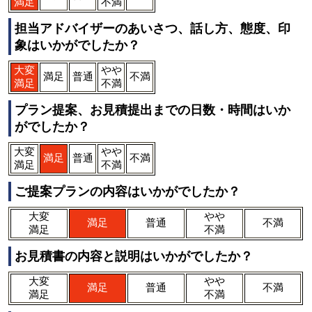
満足
不満
担当アドバイザーのあいさつ、話し方、態度、印
象はいかがでしたか？
大変
やや
満足
普通
不満
満足
不満
プラン提案、お見積提出までの日数・時間はいか
がでしたか？
大変
やや
満足
普通
不満
満足
不満
ご提案プランの内容はいかがでしたか？
大変
やや
満足
普通
不満
満足
不満
お見積書の内容と説明はいかがでしたか？
大変
やや
満足
普通
不満
満足
不満