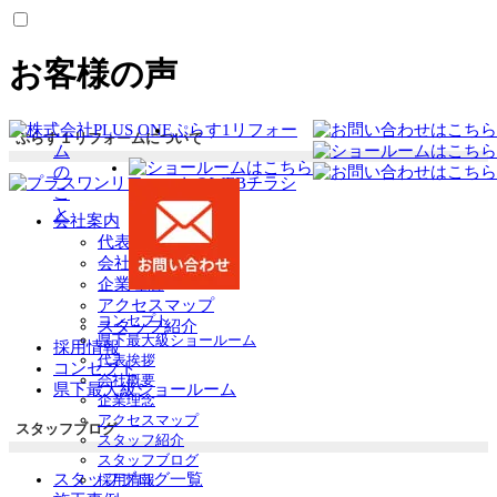
お客様の声
ぷらす1リフォー
ぷらす１リフォームについて
ム
の
こ
と
会社案内
代表挨拶
会社概要
企業理念
アクセスマップ
コンセプト
スタッフ紹介
県下最大級ショールーム
採用情報
代表挨拶
コンセプト
会社概要
県下最大級ショールーム
企業理念
アクセスマップ
スタッフブログ
スタッフ紹介
スタッフブログ
スタッフブログ一覧
採用情報