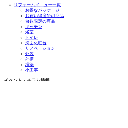
リフォームメニュー一覧
お得なパッケージ
お買い得度No.1商品
台数限定の商品
キッチン
浴室
トイレ
洗面化粧台
リノベーション
外装
外構
増築
小工事
イベント・チラシ情報
イベント情報一覧
チラシ情報一覧
ぷらす1の取り組み
中古リノベをご検討中の方へ