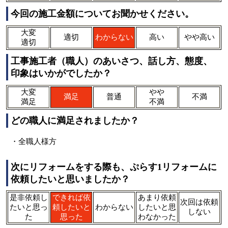
今回の施工金額についてお聞かせください。
大変
適切
わからない
高い
やや高い
適切
工事施工者（職人）のあいさつ、話し方、態度、
印象はいかがでしたか？
大変
やや
満足
普通
不満
満足
不満
どの職人に満足されましたか？
・全職人様方
次にリフォームをする際も、ぷらす1リフォームに
依頼したいと思いましたか？
是非依頼し
できれば依
あまり依頼
次回は依頼
たいと思っ
頼したいと
わからない
したいと思
しない
た
思った
わなかった