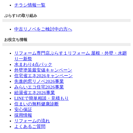
チラシ情報一覧
ぷらす1の取り組み
中古リノベをご検討中の方へ
お役立ち情報
リフォーム専門店ぷらす１リフォーム 屋根・外壁・水廻
り一新祭
水まわり4点パック
外壁塗装最安値キャンペーン
住宅省エネ2026キャンペーン
先進的窓リノベ2026事業
みらいエコ住宅2026事業
給湯省エネ2026事業
LINEで簡単相談・見積もり
住まいの無料健康診断
安心保証
採用情報
リフォームの流れ
よくあるご質問