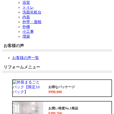
浴室
トイレ
洗面化粧台
内装
外壁・屋根
外構
小工事
増築
お客様の声
お客様の声一覧
リフォームメニュー
お得なパッケージ
¥998,000
お買い得度No.1商品
¥309,760