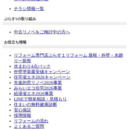
チラシ情報一覧
ぷらす1の取り組み
中古リノベをご検討中の方へ
お役立ち情報
リフォーム専門店ぷらす１リフォーム 屋根・外壁・水廻
り一新祭
水まわり4点パック
外壁塗装最安値キャンペーン
住宅省エネ2026キャンペーン
先進的窓リノベ2026事業
みらいエコ住宅2026事業
給湯省エネ2026事業
LINEで簡単相談・見積もり
住まいの無料健康診断
安心保証
採用情報
リフォームの流れ
よくあるご質問