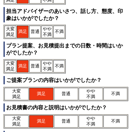
満足
不満
担当アドバイザーのあいさつ、話し方、態度、印
象はいかがでしたか？
大変
やや
満足
普通
不満
満足
不満
プラン提案、お見積提出までの日数・時間はいか
がでしたか？
大変
やや
満足
普通
不満
満足
不満
ご提案プランの内容はいかがでしたか？
大変
やや
満足
普通
不満
満足
不満
お見積書の内容と説明はいかがでしたか？
大変
やや
満足
普通
不満
満足
不満