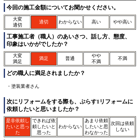
今回の施工金額についてお聞かせください。
大変
適切
わからない
高い
やや高い
適切
工事施工者（職人）のあいさつ、話し方、態度、
印象はいかがでしたか？
大変
やや
満足
普通
不満
満足
不満
どの職人に満足されましたか？
・塗装業者さん
次にリフォームをする際も、ぷらす1リフォームに
依頼したいと思いましたか？
是非依頼し
できれば依
あまり依頼
次回は依頼
たいと思っ
頼したいと
わからない
したいと思
しない
た
思った
わなかった