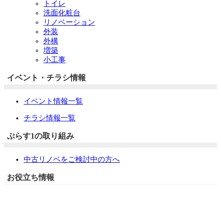
トイレ
洗面化粧台
リノベーション
外装
外構
増築
小工事
イベント・チラシ情報
イベント情報一覧
チラシ情報一覧
ぷらす1の取り組み
中古リノベをご検討中の方へ
お役立ち情報
リフォーム専門店ぷらす１リフォーム 屋根・外壁・水廻
り一新祭
水まわり4点パック