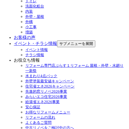
トイレ
洗面化粧台
内装
外壁・屋根
外構
小工事
増築
お客様の声
イベント・チラシ情報
サブメニューを展開
イベント情報
チラシ情報
お役立ち情報
リフォーム専門店ぷらす１リフォーム 屋根・外壁・水廻り
一新祭
水まわり4点パック
外壁塗装最安値キャンペーン
住宅省エネ2026キャンペーン
先進的窓リノベ2026事業
みらいエコ住宅2026事業
給湯省エネ2026事業
安心保証
お得なリフォームメニュー
リフォームの流れ
よくあるご質問
中古リノベをご検討中の方へ