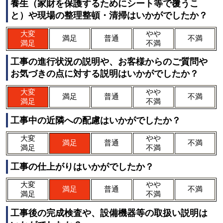
養生（家財を保護するためにシート等で覆うこ
と）や現場の整理整頓・清掃はいかがでしたか？
大変
やや
満足
普通
不満
満足
不満
工事の進行状況の説明や、お客様からのご質問や
お気づきの点に対する説明はいかがでしたか？
大変
やや
満足
普通
不満
満足
不満
工事中の近隣への配慮はいかがでしたか？
大変
やや
満足
普通
不満
満足
不満
工事の仕上がりはいかがでしたか？
大変
やや
満足
普通
不満
満足
不満
工事後の完成検査や、設備機器等の取扱い説明は