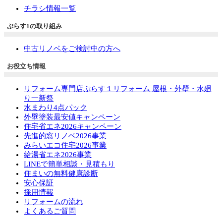
チラシ情報一覧
ぷらす1の取り組み
中古リノベをご検討中の方へ
お役立ち情報
リフォーム専門店ぷらす１リフォーム 屋根・外壁・水廻
り一新祭
水まわり4点パック
外壁塗装最安値キャンペーン
住宅省エネ2026キャンペーン
先進的窓リノベ2026事業
みらいエコ住宅2026事業
給湯省エネ2026事業
LINEで簡単相談・見積もり
住まいの無料健康診断
安心保証
採用情報
リフォームの流れ
よくあるご質問