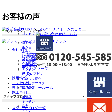
お客様の声
ぷらす1リフォームのこと
ぷらす１リフォームについて
サ
コンセプ
ブ
ト
メ
県下最大
ニ
級ショー
会社案内
ュ
ルーム
代表挨拶
ー
代表挨拶
会社概要
を
会社概要
企業理念
展
企業理念
開
アクセスマップ
アクセス
スタッフ紹介
マップ
採用情報
スタッフ紹介
コンセプト
スタッフブログ
県下最大級ショールーム
採用情報
施工事例
サ
スタッフブログ
給湯器
ブ
キッチン
メ
浴室
スタッフブログ一覧
ニ
トイレ