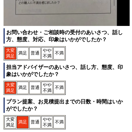
お問い合わせ・ご相談時の受付のあいさつ、話し
方、態度、対応、印象はいかがでしたか？
大変
やや
満足
普通
不満
満足
不満
担当アドバイザーのあいさつ、話し方、態度、印
象はいかがでしたか？
大変
やや
満足
普通
不満
満足
不満
プラン提案、お見積提出までの日数・時間はいか
がでしたか？
大変
やや
満足
普通
不満
満足
不満