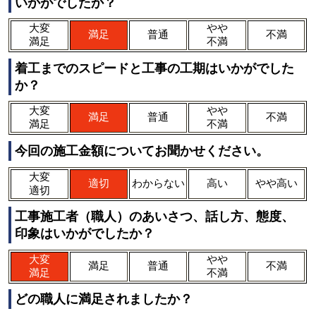
いかがでしたか？
大変
やや
満足
普通
不満
満足
不満
着工までのスピードと工事の工期はいかがでした
か？
大変
やや
満足
普通
不満
満足
不満
今回の施工金額についてお聞かせください。
大変
適切
わからない
高い
やや高い
適切
工事施工者（職人）のあいさつ、話し方、態度、
印象はいかがでしたか？
大変
やや
満足
普通
不満
満足
不満
どの職人に満足されましたか？