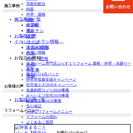
ュ
洗面化粧台
施工事例
ー
内装
を
外壁・屋根
展
施工事例一覧
外構
開
給湯器
小工事
キッチン
増築
お客様の声
浴室
イベント・チラシ情報
トイレ
サ
イベント情報
洗面化粧台
ブ
チラシ情報
内装
メ
お役立ち情報
外壁・屋根
ニ
サ
リフォーム専門店ぷらす１リフォーム 屋根・外壁・水廻り一
外構
ュ
ブ
新祭
小工事
ー
メ
水まわり4点パック
増築
を
ニ
外壁塗装最安値キャンペーン
展
ュ
住宅省エネ2026キャンペーン
お客様の声
開
ー
先進的窓リノベ2026事業
を
みらいエコ住宅2026事業
展
お客様の声一覧
給湯省エネ2026事業
開
安心保証
リフォームメニュー
お得なリフォームメニュー
リフォームの流れ
よくあるご質問
中古リノベをご検討中の方へ
お得なパッケージ