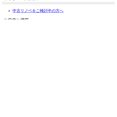
中古リノベをご検討中の方へ
お役立ち情報
リフォーム専門店ぷらす１リフォーム 屋根・外壁・水廻
り一新祭
水まわり4点パック
外壁塗装最安値キャンペーン
住宅省エネ2026キャンペーン
先進的窓リノベ2026事業
みらいエコ住宅2026事業
給湯省エネ2026事業
LINEで簡単相談・見積もり
住まいの無料健康診断
安心保証
採用情報
リフォームの流れ
よくあるご質問
お問い合わせ