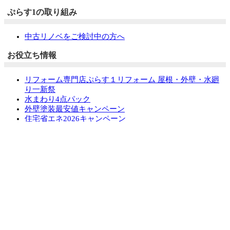
ぷらす1の取り組み
中古リノベをご検討中の方へ
お役立ち情報
リフォーム専門店ぷらす１リフォーム 屋根・外壁・水廻
り一新祭
水まわり4点パック
外壁塗装最安値キャンペーン
住宅省エネ2026キャンペーン
先進的窓リノベ2026事業
みらいエコ住宅2026事業
給湯省エネ2026事業
LINEで簡単相談・見積もり
住まいの無料健康診断
安心保証
採用情報
リフォームの流れ
よくあるご質問
お問い合わせ