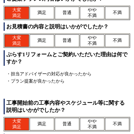
大変
やや
満足
普通
不満
満足
不満
お見積書の内容と説明はいかがでしたか？
大変
やや
満足
普通
不満
満足
不満
ぷらす1リフォームとご契約いただいた理由は何で
すか？
・担当アドバイザーの対応が良かったから
・プラン提案が良かったから
工事開始前の工事内容やスケジュール等に関する
説明はいかがでしたか？
大変
やや
満足
普通
不満
満足
不満