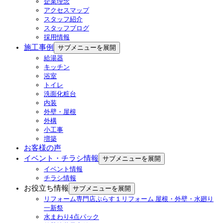
企業理念
アクセスマップ
スタッフ紹介
スタッフブログ
採用情報
施工事例
サブメニューを展開
給湯器
キッチン
浴室
トイレ
洗面化粧台
内装
外壁・屋根
外構
小工事
増築
お客様の声
イベント・チラシ情報
サブメニューを展開
イベント情報
チラシ情報
お役立ち情報
サブメニューを展開
リフォーム専門店ぷらす１リフォーム 屋根・外壁・水廻り
一新祭
水まわり4点パック