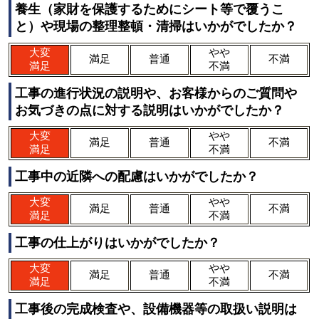
養生（家財を保護するためにシート等で覆うこ
と）や現場の整理整頓・清掃はいかがでしたか？
大変
やや
満足
普通
不満
満足
不満
工事の進行状況の説明や、お客様からのご質問や
お気づきの点に対する説明はいかがでしたか？
大変
やや
満足
普通
不満
満足
不満
工事中の近隣への配慮はいかがでしたか？
大変
やや
満足
普通
不満
満足
不満
工事の仕上がりはいかがでしたか？
大変
やや
満足
普通
不満
満足
不満
工事後の完成検査や、設備機器等の取扱い説明は