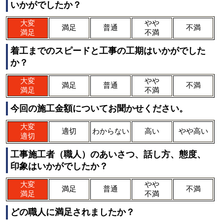
いかがでしたか？
大変
やや
満足
普通
不満
満足
不満
着工までのスピードと工事の工期はいかがでした
か？
大変
やや
満足
普通
不満
満足
不満
今回の施工金額についてお聞かせください。
大変
適切
わからない
高い
やや高い
適切
工事施工者（職人）のあいさつ、話し方、態度、
印象はいかがでしたか？
大変
やや
満足
普通
不満
満足
不満
どの職人に満足されましたか？