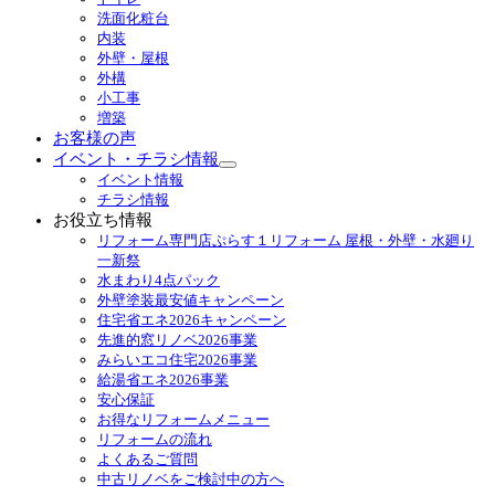
ュ
洗面化粧台
ー
内装
を
外壁・屋根
展
外構
開
小工事
増築
お客様の声
イベント・チラシ情報
サ
イベント情報
ブ
チラシ情報
メ
お役立ち情報
ニ
リフォーム専門店ぷらす１リフォーム 屋根・外壁・水廻り
ュ
一新祭
ー
水まわり4点パック
を
外壁塗装最安値キャンペーン
展
住宅省エネ2026キャンペーン
開
先進的窓リノベ2026事業
みらいエコ住宅2026事業
給湯省エネ2026事業
安心保証
お得なリフォームメニュー
リフォームの流れ
よくあるご質問
中古リノベをご検討中の方へ