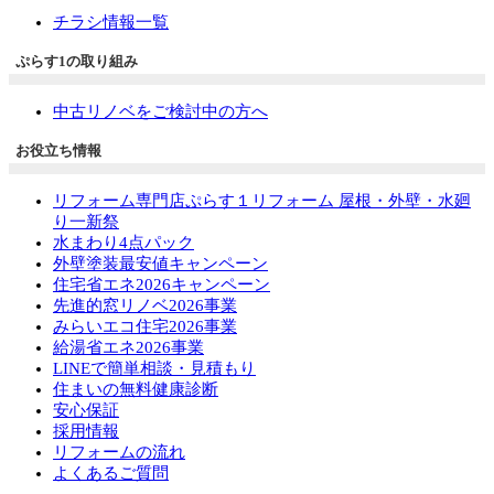
チラシ情報一覧
ぷらす1の取り組み
中古リノベをご検討中の方へ
お役立ち情報
リフォーム専門店ぷらす１リフォーム 屋根・外壁・水廻
り一新祭
水まわり4点パック
外壁塗装最安値キャンペーン
住宅省エネ2026キャンペーン
先進的窓リノベ2026事業
みらいエコ住宅2026事業
給湯省エネ2026事業
LINEで簡単相談・見積もり
住まいの無料健康診断
安心保証
採用情報
リフォームの流れ
よくあるご質問