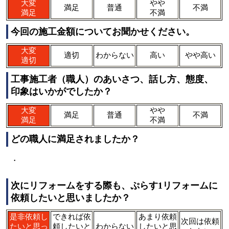
大変
やや
満足
普通
不満
満足
不満
今回の施工金額についてお聞かせください。
大変
適切
わからない
高い
やや高い
適切
工事施工者（職人）のあいさつ、話し方、態度、
印象はいかがでしたか？
大変
やや
満足
普通
不満
満足
不満
どの職人に満足されましたか？
・
次にリフォームをする際も、ぷらす1リフォームに
依頼したいと思いましたか？
是非依頼し
できれば依
あまり依頼
次回は依頼
たいと思っ
頼したいと
わからない
したいと思