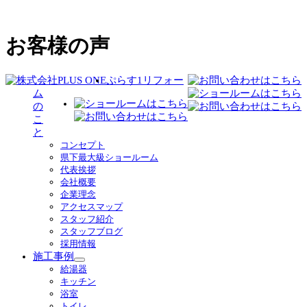
お客様の声
ぷらす1リフォー
ム
の
こ
と
コンセプト
県下最大級ショールーム
代表挨拶
会社概要
企業理念
アクセスマップ
スタッフ紹介
スタッフブログ
採用情報
施工事例
サ
給湯器
ブ
キッチン
メ
浴室
ニ
トイレ