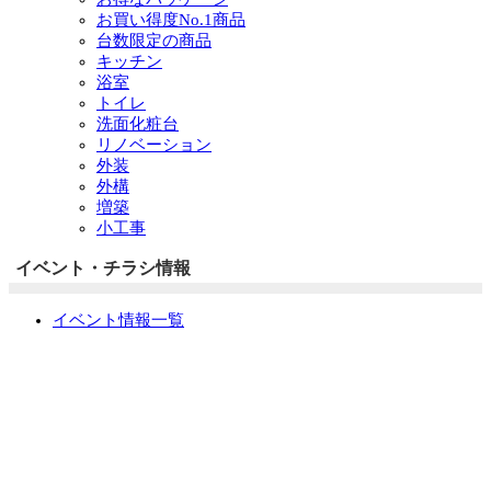
お買い得度No.1商品
台数限定の商品
キッチン
浴室
トイレ
洗面化粧台
リノベーション
外装
外構
増築
小工事
イベント・チラシ情報
イベント情報一覧
チラシ情報一覧
ぷらす1の取り組み
中古リノベをご検討中の方へ
お役立ち情報